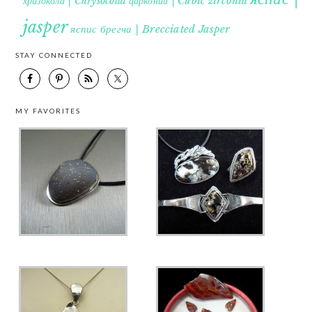
хризокола | Chrysocolla
цирконий | Cubic zirconia
jasper
яспис брегча | Brecciated Jasper
STAY CONNECTED
MY FAVORITES