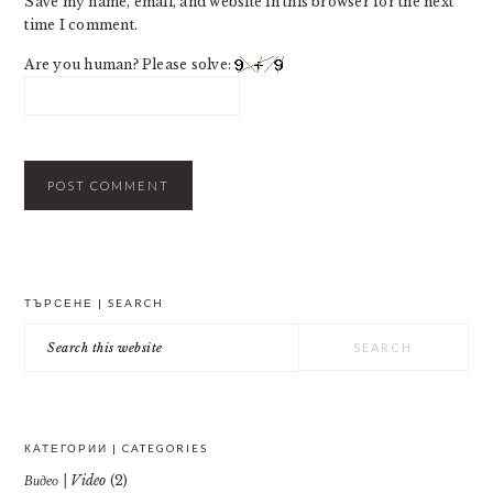
Save my name, email, and website in this browser for the next
time I comment.
Are you human? Please solve:
PRIMARY
ТЪРСЕНЕ | SEARCH
SIDEBAR
Search
this
website
КАТЕГОРИИ | CATEGORIES
Видео | Video
(2)