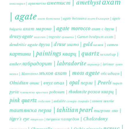
ахат
аметист | amethyst
аквамарин | aquamarine
| agate
ахат ботсвана | agate botswana
ахат българия | agate
ахат мароко | agate morocco
ахат с друза |
bulgaria
druzy agate
дендрит ахат |
гранати | Garnet
вогесит | vogesite
друза | druse
злато | gold
dendritic agate
камея | cameo
картини | paintings
кварц | quartz
кехлибар |
лабрадорит | labradorite
amber
ларимар | larimar
лунен
мъхов ахат | moss agate
обсидиан |
камък | Moonstone
опал | opal
перли | Pearls
Obsidian
оникс | onyx
пирит |
розов кварц |
родонит | rhodonite
pyrite
планински кристал
pink quartz
содалит | sodalite
сонора сънрайз | sonora sunrise
таитянска перла | tahitian pearl
тигрово око |
tiger's eye
халцедон | Chalcedony
тюркоаз | turquoise
яспис |