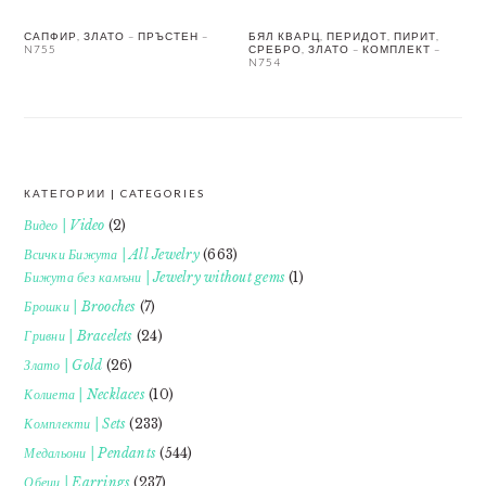
САПФИР, ЗЛАТО – ПРЪСТЕН –
БЯЛ КВАРЦ, ПЕРИДОТ, ПИРИТ,
N755
СРЕБРО, ЗЛАТО – КОМПЛЕКТ –
N754
КАТЕГОРИИ | CATEGORIES
FOOTER
Видео | Video
(2)
Всички Бижута | All Jewelry
(663)
Бижута без камъни | Jewelry without gems
(1)
Брошки | Brooches
(7)
Гривни | Bracelets
(24)
Злато | Gold
(26)
Колиета | Necklaces
(10)
Комплекти | Sets
(233)
Медальони | Pendants
(544)
Обеци | Earrings
(237)