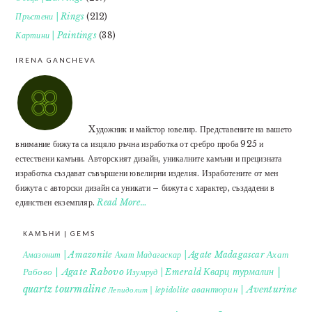
Пръстени | Rings
(212)
Картини | Paintings
(38)
IRENA GANCHEVA
Xудожник и майстор ювелир. Представените на вашето
внимание бижута са изцяло ръчна изработка от сребро проба 925 и
естествени камъни. Авторският дизайн, уникалните камъни и прецизната
изработка създават съвършени ювелирни изделия. Изработените от мен
бижута с авторски дизайн са уникати – бижута с характер, създадени в
единствен екземпляр.
Read More…
КАМЪНИ | GEMS
Ахат
Амазонит | Amazonite
Ахат Мадагаскар | Agate Madagascar
Кварц турмалин |
Рабово | Agate Rabovo
Изумруд | Emerald
quartz tourmaline
авантюрин | Aventurine
Лепидолит | lepidolite