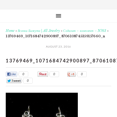
Home
»
Всички Бижута | All Jewelry
»
Содалит – комплект – N763
»
13769469_1071684742900897_8706108745359157660_n
AUGUST 23, 2016
13769469_1071684742900897_8706108
0
0
0
0