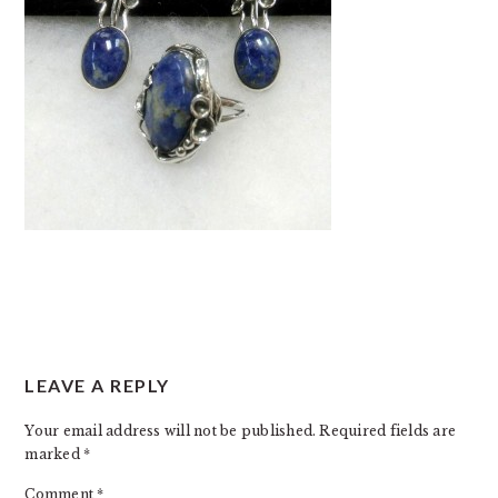
READER
LEAVE A REPLY
INTERACTIONS
Your email address will not be published.
Required fields are
marked
*
Comment
*