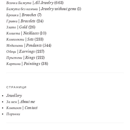
Всички Бижута | All Jewelry
(663)
Бижута без камъни | Jewelry without gems
(1)
Брошки | Brooches
(7)
Гривни | Bracelets
(24)
Злато | Gold
(26)
Колиета | Necklaces
(10)
Комплекти | Sets
(233)
Медальони | Pendants
(544)
Обеци | Earrings
(237)
Пръстени | Rings
(212)
Картини | Paintings
(38)
СТРАНИЦИ
Jewellery
За мен | About me
Контакт | Contact
Поръчки