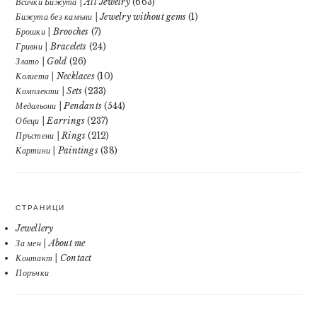
Всички Бижута | All Jewelry
(663)
Бижута без камъни | Jewelry without gems
(1)
Брошки | Brooches
(7)
Гривни | Bracelets
(24)
Злато | Gold
(26)
Колиета | Necklaces
(10)
Комплекти | Sets
(233)
Медальони | Pendants
(544)
Обеци | Earrings
(237)
Пръстени | Rings
(212)
Картини | Paintings
(38)
СТРАНИЦИ
Jewellery
За мен | About me
Контакт | Contact
Поръчки