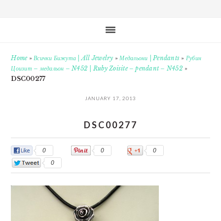
Home
»
Всички Бижута | All Jewelry
»
Медальони | Pendants
»
Рубин
Цоизит – медальон – N452 | Ruby Zoisite – pendant – N452
»
DSC00277
JANUARY 17, 2013
DSC00277
0
0
0
0