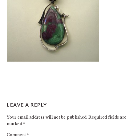
READER
LEAVE A REPLY
INTERACTIONS
Your email address will not be published.
Required fields are
marked
*
Comment
*