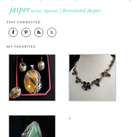
jasper
яспис брегча | Brecciated Jasper
STAY CONNECTED
MY FAVORITES