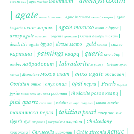
аметист | amethyst
аквамарин | aquamarine
| agate
ахат ботсвана | agate botswana
ахат българия | agate
ахат мароко | agate morocco
ахат с друза |
bulgaria
druzy agate
дендрит ахат |
гранати | Garnet
вогесит | vogesite
друза | druse
злато | gold
dendritic agate
камея | cameo
картини | paintings
кварц | quartz
кехлибар |
лабрадорит | labradorite
amber
ларимар | larimar
лунен
мъхов ахат | moss agate
обсидиан |
камък | Moonstone
опал | opal
перли | Pearls
Obsidian
оникс | onyx
пирит |
розов кварц |
родонит | rhodonite
pyrite
планински кристал
pink quartz
содалит | sodalite
сонора сънрайз | sonora sunrise
таитянска перла | tahitian pearl
тигрово око |
tiger's eye
халцедон | Chalcedony
тюркоаз | turquoise
яспис |
хризокола | Chrysocolla
цирконий | Cubic zirconia