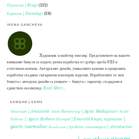
Пръстени | Rings
(212)
Картини | Paintings
(38)
IRENA GANCHEVA
Xудожник и майстор ювелир. Представените на вашето
внимание бижута са изцяло ръчна изработка от сребро проба 925 и
естествени камъни. Авторският дизайн, уникалните камъни и прецизната
изработка създават съвършени ювелирни изделия. Изработените от мен
бижута с авторски дизайн са уникати – бижута с характер, създадени в
единствен екземпляр.
Read More…
КАМЪНИ | GEMS
Ахат
Амазонит | Amazonite
Ахат Мадагаскар | Agate Madagascar
Кварц турмалин |
Рабово | Agate Rabovo
Изумруд | Emerald
quartz tourmaline
авантюрин | Aventurine
Лепидолит | lepidolite
ахат