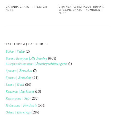
САПФИР, ЗЛАТО – ПРЪСТЕН –
БЯЛ КВАРЦ, ПЕРИДОТ, ПИРИТ,
N755
СРЕБРО, ЗЛАТО – КОМПЛЕКТ –
N754
КАТЕГОРИИ | CATEGORIES
FOOTER
Видео | Video
(2)
Всички Бижута | All Jewelry
(663)
Бижута без камъни | Jewelry without gems
(1)
Брошки | Brooches
(7)
Гривни | Bracelets
(24)
Злато | Gold
(26)
Колиета | Necklaces
(10)
Комплекти | Sets
(233)
Медальони | Pendants
(544)
Обеци | Earrings
(237)