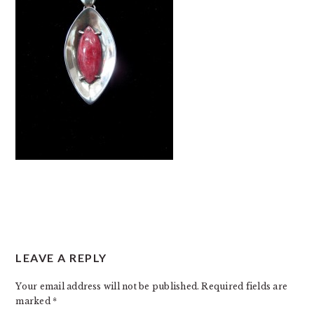
READER
LEAVE A REPLY
INTERACTIONS
Your email address will not be published.
Required fields are
marked
*