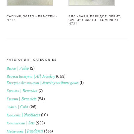
САПФИР, ЗЛАТО – ПРЪСТЕН –
БЯЛ КВАРЦ, ПЕРИДОТ, ПИРИТ,
N755
СРЕБРО, ЗЛАТО – КОМПЛЕКТ –
N754
КАТЕГОРИИ | CATEGORIES
FOOTER
Видео | Video
(2)
Всички Бижута | All Jewelry
(663)
Бижута без камъни | Jewelry without gems
(1)
Брошки | Brooches
(7)
Гривни | Bracelets
(24)
Злато | Gold
(26)
Колиета | Necklaces
(10)
Комплекти | Sets
(233)
Медальони | Pendants
(544)