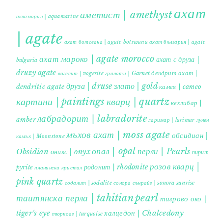
ахат
аметист | amethyst
аквамарин | aquamarine
| agate
ахат ботсвана | agate botswana
ахат българия | agate
ахат мароко | agate morocco
ахат с друза |
bulgaria
druzy agate
дендрит ахат |
гранати | Garnet
вогесит | vogesite
друза | druse
злато | gold
dendritic agate
камея | cameo
картини | paintings
кварц | quartz
кехлибар |
лабрадорит | labradorite
amber
ларимар | larimar
лунен
мъхов ахат | moss agate
обсидиан |
камък | Moonstone
опал | opal
перли | Pearls
Obsidian
оникс | onyx
пирит |
розов кварц |
родонит | rhodonite
pyrite
планински кристал
pink quartz
содалит | sodalite
сонора сънрайз | sonora sunrise
таитянска перла | tahitian pearl
тигрово око |
tiger's eye
халцедон | Chalcedony
тюркоаз | turquoise