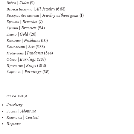
Видео | Video
(2)
Всички Бижута | All Jewelry
(663)
Бижута без камъни | Jewelry without gems
(1)
Брошки | Brooches
(7)
Гривни | Bracelets
(24)
Злато | Gold
(26)
Колиета | Necklaces
(10)
Комплекти | Sets
(233)
Медальони | Pendants
(544)
Обеци | Earrings
(237)
Пръстени | Rings
(212)
Картини | Paintings
(38)
СТРАНИЦИ
Jewellery
За мен | About me
Контакт | Contact
Поръчки