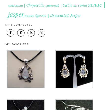
яспис |
хризокола | Chrysocolla
цирконий | Cubic zirconia
jasper
яспис брегча | Brecciated Jasper
STAY CONNECTED
MY FAVORITES