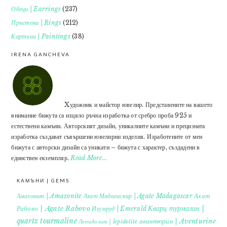
Обеци | Earrings
(237)
Пръстени | Rings
(212)
Картини | Paintings
(38)
IRENA GANCHEVA
Xудожник и майстор ювелир. Представените на вашето
внимание бижута са изцяло ръчна изработка от сребро проба 925 и
естествени камъни. Авторският дизайн, уникалните камъни и прецизната
изработка създават съвършени ювелирни изделия. Изработените от мен
бижута с авторски дизайн са уникати – бижута с характер, създадени в
единствен екземпляр.
Read More…
КАМЪНИ | GEMS
Ахат
Амазонит | Amazonite
Ахат Мадагаскар | Agate Madagascar
Кварц турмалин |
Рабово | Agate Rabovo
Изумруд | Emerald
quartz tourmaline
авантюрин | Aventurine
Лепидолит | lepidolite