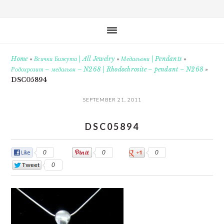
Home
»
Всички Бижута | All Jewelry
»
Медальони | Pendants
»
Родохрозит – медальон – N268 | Rhodochrosite – pendant – N268
»
DSC05894
SEPTEMBER 21, 2011
DSC05894
0
0
0
0