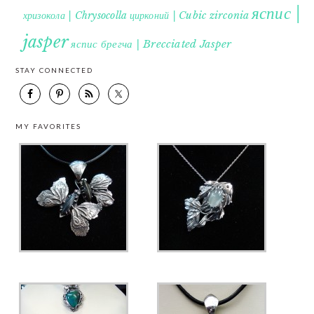
яспис |
хризокола | Chrysocolla
цирконий | Cubic zirconia
jasper
яспис брегча | Brecciated Jasper
STAY CONNECTED
MY FAVORITES