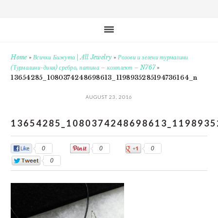
Home
»
Всички Бижута | All Jewelry
»
Розови и зелени турмалини
(Турмалини-диня) сребро, патина – комплект – N767
»
13654285_1080374248698613_1198935285194736164_n
AUGUST 23, 2016
13654285_1080374248698613_1198935
0
0
0
0