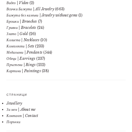
Видео | Video
(2)
Всички Бижута | All Jewelry
(663)
Бижута без камъни | Jewelry without gems
(1)
Брошки | Brooches
(7)
Гривни | Bracelets
(24)
Злато | Gold
(26)
Колиета | Necklaces
(10)
Комплекти | Sets
(233)
Медальони | Pendants
(544)
Обеци | Earrings
(237)
Пръстени | Rings
(212)
Картини | Paintings
(38)
СТРАНИЦИ
Jewellery
За мен | About me
Контакт | Contact
Поръчки