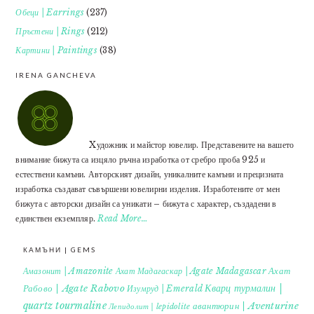
Обеци | Earrings
(237)
Пръстени | Rings
(212)
Картини | Paintings
(38)
IRENA GANCHEVA
Xудожник и майстор ювелир. Представените на вашето
внимание бижута са изцяло ръчна изработка от сребро проба 925 и
естествени камъни. Авторският дизайн, уникалните камъни и прецизната
изработка създават съвършени ювелирни изделия. Изработените от мен
бижута с авторски дизайн са уникати – бижута с характер, създадени в
единствен екземпляр.
Read More…
КАМЪНИ | GEMS
Ахат
Амазонит | Amazonite
Ахат Мадагаскар | Agate Madagascar
Кварц турмалин |
Рабово | Agate Rabovo
Изумруд | Emerald
quartz tourmaline
авантюрин | Aventurine
Лепидолит | lepidolite