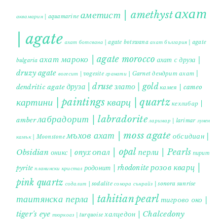
ахат
аметист | amethyst
аквамарин | aquamarine
| agate
ахат ботсвана | agate botswana
ахат българия | agate
ахат мароко | agate morocco
ахат с друза |
bulgaria
druzy agate
дендрит ахат |
гранати | Garnet
вогесит | vogesite
друза | druse
злато | gold
dendritic agate
камея | cameo
картини | paintings
кварц | quartz
кехлибар |
лабрадорит | labradorite
amber
ларимар | larimar
лунен
мъхов ахат | moss agate
обсидиан |
камък | Moonstone
опал | opal
перли | Pearls
Obsidian
оникс | onyx
пирит |
розов кварц |
родонит | rhodonite
pyrite
планински кристал
pink quartz
содалит | sodalite
сонора сънрайз | sonora sunrise
таитянска перла | tahitian pearl
тигрово око |
tiger's eye
халцедон | Chalcedony
тюркоаз | turquoise