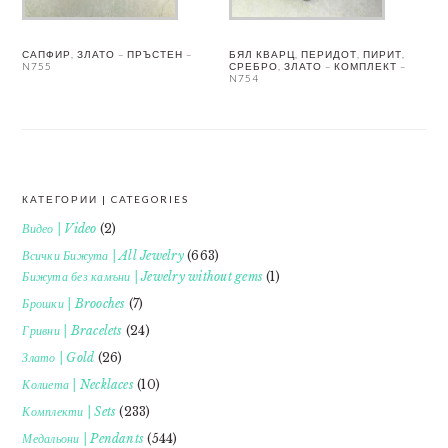
САПФИР, ЗЛАТО – ПРЪСТЕН –
БЯЛ КВАРЦ, ПЕРИДОТ, ПИРИТ,
N755
СРЕБРО, ЗЛАТО – КОМПЛЕКТ –
N754
КАТЕГОРИИ | CATEGORIES
FOOTER
Видео | Video
(2)
Всички Бижута | All Jewelry
(663)
Бижута без камъни | Jewelry without gems
(1)
Брошки | Brooches
(7)
Гривни | Bracelets
(24)
Злато | Gold
(26)
Колиета | Necklaces
(10)
Комплекти | Sets
(233)
Медальони | Pendants
(544)