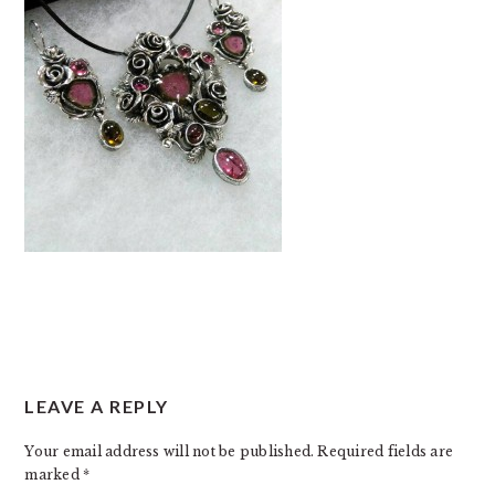
READER
LEAVE A REPLY
INTERACTIONS
Your email address will not be published.
Required fields are
marked
*