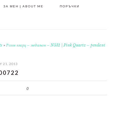
ЗА МЕН | ABOUT ME
ПОРЪЧКИ
ts
»
Розов кварц – медальон – N531 | Pink Quartz – pendant
 21, 2013
00722
0