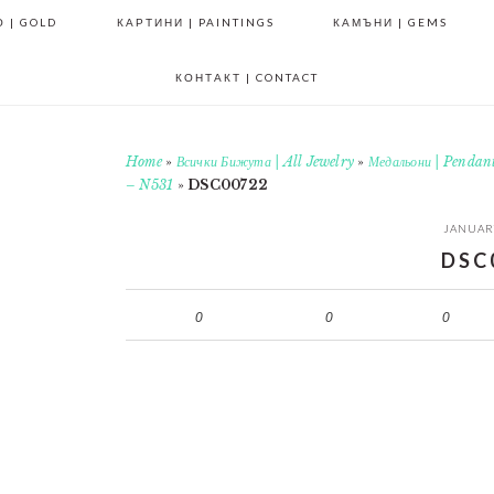
 | GOLD
КАРТИНИ | PAINTINGS
КАМЪНИ | GEMS
КОНТАКТ | CONTACT
Home
»
Всички Бижута | All Jewelry
»
Медальони | Pendan
– N531
»
DSC00722
JANUARY
DSC
0
0
0