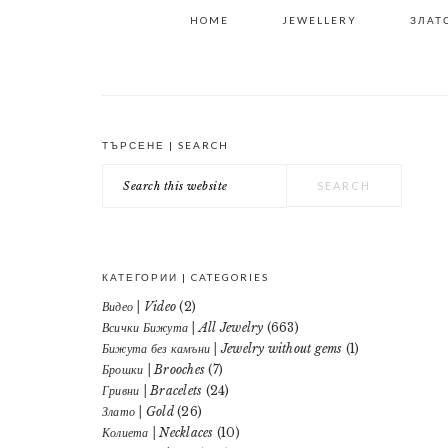
HOME
JEWELLERY
ЗЛАТО
ТЪРСЕНЕ | SEARCH
PRIMARY
Search
SIDEBAR
this
website
КАТЕГОРИИ | CATEGORIES
Видео | Video
(2)
Всички Бижута | All Jewelry
(663)
Бижута без камъни | Jewelry without gems
(1)
Брошки | Brooches
(7)
Гривни | Bracelets
(24)
Злато | Gold
(26)
Колиета | Necklaces
(10)