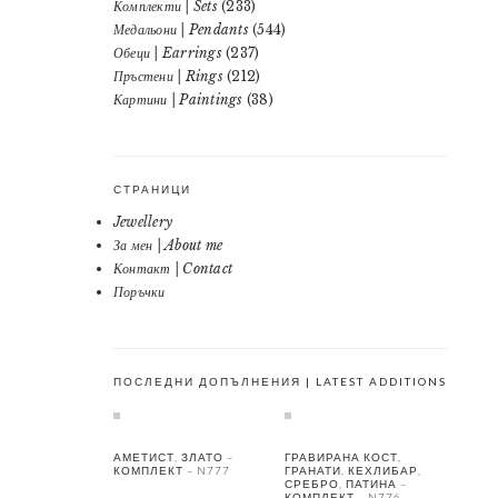
Комплекти | Sets
(233)
Медальони | Pendants
(544)
Обеци | Earrings
(237)
Пръстени | Rings
(212)
Картини | Paintings
(38)
СТРАНИЦИ
Jewellery
За мен | About me
Контакт | Contact
Поръчки
ПОСЛЕДНИ ДОПЪЛНЕНИЯ | LATEST ADDITIONS
АМЕТИСТ, ЗЛАТО –
ГРАВИРАНА КОСТ,
КОМПЛЕКТ – N777
ГРАНАТИ, КЕХЛИБАР,
СРЕБРО, ПАТИНА –
КОМПЛЕКТ – N776