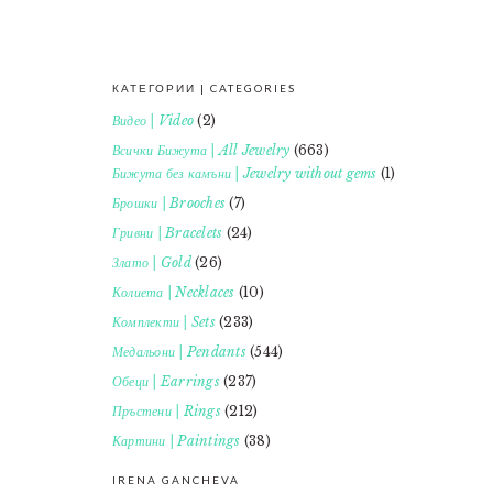
КАТЕГОРИИ | CATEGORIES
FOOTER
Видео | Video
(2)
Всички Бижута | All Jewelry
(663)
Бижута без камъни | Jewelry without gems
(1)
Брошки | Brooches
(7)
Гривни | Bracelets
(24)
Злато | Gold
(26)
Колиета | Necklaces
(10)
Комплекти | Sets
(233)
Медальони | Pendants
(544)
Обеци | Earrings
(237)
Пръстени | Rings
(212)
Картини | Paintings
(38)
IRENA GANCHEVA