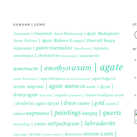
КАМЪНИ | GEMS
S
Амазонит | Amazonite
Ахат Мадагаскар | Agate Madagascar
Кварц
Ахат Рабово | Agate Rabovo
Изумруд | Emerald
турмалин | quartz tourmaline
Лепидолит | lepidolite
M
авантюрин | Aventurine
аквамарин | aquamarine
ахат | agate
аметист | amethyst
ахат ботсвана | agate botswana
ахат българия | agate bulgaria
ахат мароко | agate morocco
ахат с друза |
druzy agate
дендрит ахат
гранати | Garnet
вогесит | vogesite
друза | druse
злато | gold
| dendritic agate
камея |
картини | paintings
кварц | quartz
cameo
лабрадорит | labradorite
кехлибар | amber
мъхов ахат |
ларимар | larimar
лунен камък | Moonstone