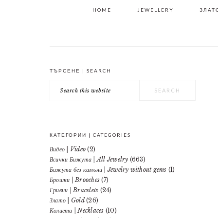
HOME
JEWELLERY
ЗЛАТО
ТЪРСЕНЕ | SEARCH
PRIMARY
Search
SIDEBAR
this
website
КАТЕГОРИИ | CATEGORIES
Видео | Video
(2)
Всички Бижута | All Jewelry
(663)
Бижута без камъни | Jewelry without gems
(1)
Брошки | Brooches
(7)
Гривни | Bracelets
(24)
Злато | Gold
(26)
Колиета | Necklaces
(10)