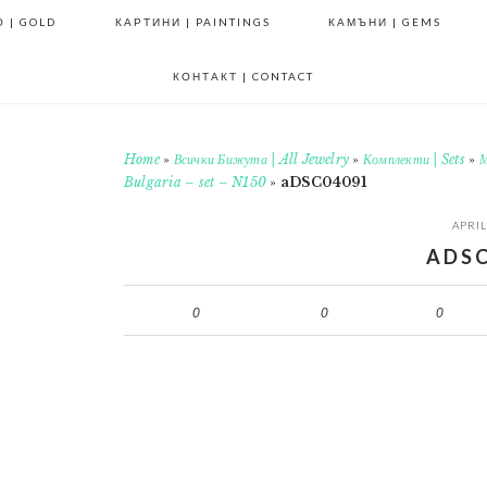
 | GOLD
КАРТИНИ | PAINTINGS
КАМЪНИ | GEMS
КОНТАКТ | CONTACT
Home
»
Всички Бижута | All Jewelry
»
Комплекти | Sets
»
М
Bulgaria – set – N150
»
aDSC04091
APRIL
ADSC
0
0
0