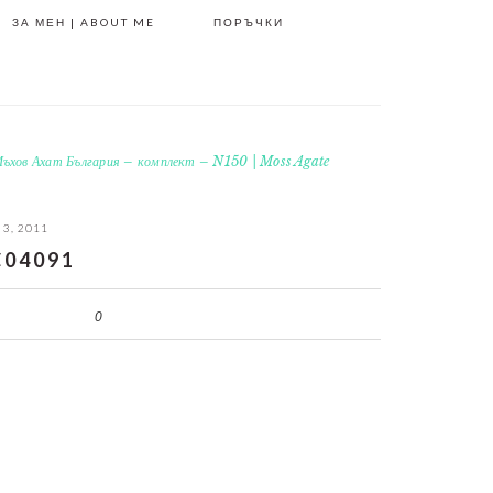
ЗА МЕН | ABOUT ME
ПОРЪЧКИ
ъхов Ахат България – комплект – N150 | Moss Agate
 3, 2011
04091
0