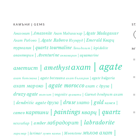
КАМЪНИ | GEMS
S
Амазонит | Amazonite
Ахат Мадагаскар | Agate Madagascar
Кварц
Ахат Рабово | Agate Rabovo
Изумруд | Emerald
турмалин | quartz tourmaline
Лепидолит | lepidolite
M
авантюрин | Aventurine
аквамарин | aquamarine
ахат | agate
аметист | amethyst
ахат ботсвана | agate botswana
ахат българия | agate bulgaria
ахат мароко | agate morocco
ахат с друза |
druzy agate
дендрит ахат
гранати | Garnet
вогесит | vogesite
друза | druse
злато | gold
| dendritic agate
камея |
картини | paintings
кварц | quartz
cameo
лабрадорит | labradorite
кехлибар | amber
мъхов ахат |
ларимар | larimar
лунен камък | Moonstone