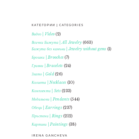
КАТЕГОРИИ | CATEGORIES
FOOTER
Видео | Video
(2)
Всички Бижута | All Jewelry
(663)
Бижута без камъни | Jewelry without gems
(1)
Брошки | Brooches
(7)
Гривни | Bracelets
(24)
Злато | Gold
(26)
Колиета | Necklaces
(10)
Комплекти | Sets
(233)
Медальони | Pendants
(544)
Обеци | Earrings
(237)
Пръстени | Rings
(212)
Картини | Paintings
(38)
IRENA GANCHEVA