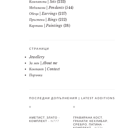
Комплекти | Sets
(233)
Медальони | Pendants
(544)
Обеци | Earrings
(237)
Пръстени | Rings
(212)
Картини | Paintings
(38)
СТРАНИЦИ
Jewellery
За мен | About me
Контакт | Contact
Поръчки
ПОСЛЕДНИ ДОПЪЛНЕНИЯ | LATEST ADDITIONS
АМЕТИСТ, ЗЛАТО –
ГРАВИРАНА КОСТ,
КОМПЛЕКТ – N777
ГРАНАТИ, КЕХЛИБАР,
СРЕБРО, ПАТИНА –
КОМПЛЕКТ – N776