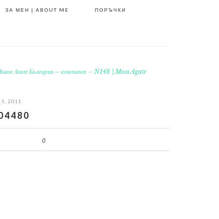
ЗА МЕН | ABOUT ME
ПОРЪЧКИ
ъхов Ахат България – комплект – N148 | Moss Agate
 3, 2011
04480
0