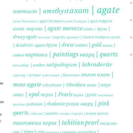
ахат | agate
аметист | amethyst
ахат ботсвана | agate botswana
ахат българия | agate bulgaria
ахат мароко | agate morocco
ахат с друза |
druzy agate
дендрит ахат
гранати | Garnet
вогесит | vogesite
друза | druse
злато | gold
| dendritic agate
камея |
картини | paintings
кварц | quartz
cameo
лабрадорит | labradorite
кехлибар | amber
мъхов ахат |
ларимар | larimar
лунен камък | Moonstone
на
moss agate
обсидиан | Obsidian
оникс | onyx
опал | opal
перли | Pearls
пирит | pyrite
планински
ъни
розов кварц | pink
родонит | rhodonite
кристал
quartz
содалит | sodalite
сонора сънрайз | sonora sunrise
н
.
таитянска перла | tahitian pearl
тигрово
око | tiger's eye
халцедон |
тюркоаз | turquoise