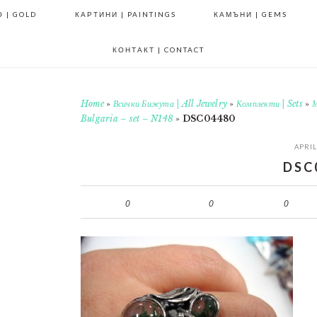
 | GOLD
КАРТИНИ | PAINTINGS
КАМЪНИ | GEMS
КОНТАКТ | CONTACT
Home
»
Всички Бижута | All Jewelry
»
Комплекти | Sets
»
М
Bulgaria – set – N148
»
DSC04480
APRIL
DSC
0
0
0