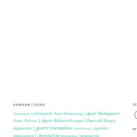
КАМЪНИ | GEMS
S
Амазонит | Amazonite
Ахат Мадагаскар | Agate Madagascar
Кварц
Ахат Рабово | Agate Rabovo
Изумруд | Emerald
турмалин | quartz tourmaline
Лепидолит | lepidolite
M
авантюрин | Aventurine
аквамарин | aquamarine