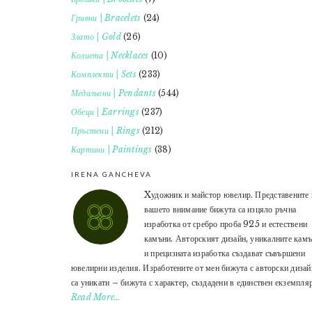
Гривни | Bracelets
(24)
Злато | Gold
(26)
Колиета | Necklaces
(10)
Комплекти | Sets
(233)
Медальони | Pendants
(544)
Обеци | Earrings
(237)
Пръстени | Rings
(212)
Картини | Paintings
(38)
IRENA GANCHEVA
Xудожник и майстор ювелир. Представените 
вашето внимание бижута са изцяло ръчна
изработка от сребро проба 925 и естествени
камъни. Авторският дизайн, уникалните кам
и прецизната изработка създават съвършени
ювелирни изделия. Изработените от мен бижута с авторски дизай
са уникати – бижута с характер, създадени в единствен екземпляр
Read More…