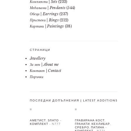
Комплекти | Sets
(233)
Медальони | Pendants
(544)
Обеци | Earrings
(237)
Пръстени | Rings
(212)
Картини | Paintings
(38)
СТРАНИЦИ
Jewellery
За мен | About me
Контакт | Contact
Поръчки
ПОСЛЕДНИ ДОПЪЛНЕНИЯ | LATEST ADDITIONS
АМЕТИСТ, ЗЛАТО –
ГРАВИРАНА КОСТ,
КОМПЛЕКТ – N777
ГРАНАТИ, КЕХЛИБАР,
СРЕБРО, ПАТИНА –
КОМПЛЕКТ – N776