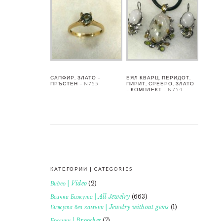
САПФИР, ЗЛАТО –
БЯЛ КВАРЦ, ПЕРИДОТ,
ПРЪСТЕН – N755
ПИРИТ, СРЕБРО, ЗЛАТО
– КОМПЛЕКТ – N754
КАТЕГОРИИ | CATEGORIES
FOOTER
Видео | Video
(2)
Всички Бижута | All Jewelry
(663)
Бижута без камъни | Jewelry without gems
(1)
Брошки | Brooches
(7)