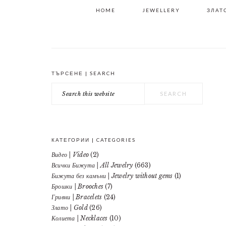
HOME
JEWELLERY
ЗЛАТО
ТЪРСЕНЕ | SEARCH
PRIMARY
Search
SIDEBAR
this
website
КАТЕГОРИИ | CATEGORIES
Видео | Video
(2)
Всички Бижута | All Jewelry
(663)
Бижута без камъни | Jewelry without gems
(1)
Брошки | Brooches
(7)
Гривни | Bracelets
(24)
Злато | Gold
(26)
Колиета | Necklaces
(10)