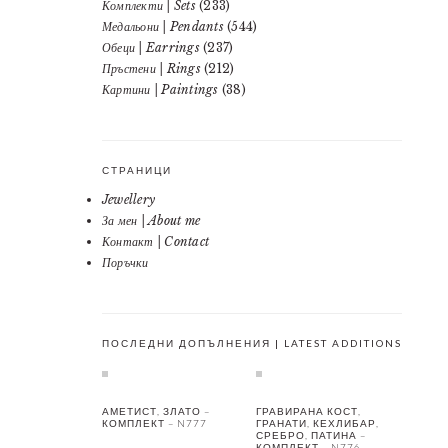
Комплекти | Sets
(233)
Медальони | Pendants
(544)
Обеци | Earrings
(237)
Пръстени | Rings
(212)
Картини | Paintings
(38)
СТРАНИЦИ
Jewellery
За мен | About me
Контакт | Contact
Поръчки
ПОСЛЕДНИ ДОПЪЛНЕНИЯ | LATEST ADDITIONS
АМЕТИСТ, ЗЛАТО –
ГРАВИРАНА КОСТ,
КОМПЛЕКТ – N777
ГРАНАТИ, КЕХЛИБАР,
СРЕБРО, ПАТИНА –
КОМПЛЕКТ – N776