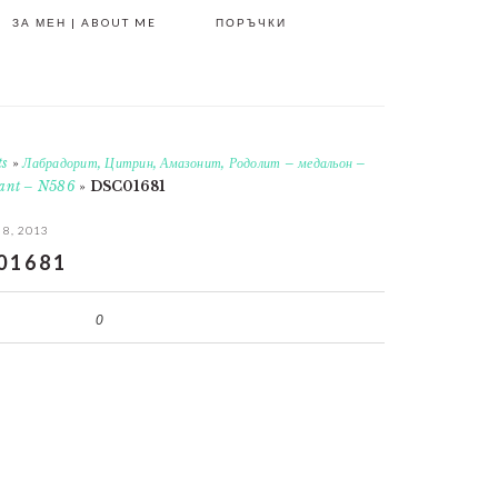
ЗА МЕН | ABOUT ME
ПОРЪЧКИ
ts
»
Лабрадорит, Цитрин, Амазонит, Родолит – медальон –
ndant – N586
»
DSC01681
 8, 2013
01681
0