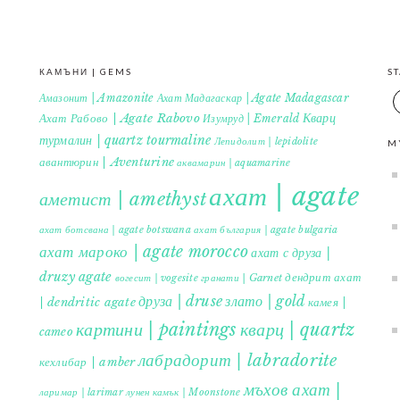
КАМЪНИ | GEMS
S
Амазонит | Amazonite
Ахат Мадагаскар | Agate Madagascar
Кварц
Ахат Рабово | Agate Rabovo
Изумруд | Emerald
турмалин | quartz tourmaline
Лепидолит | lepidolite
M
авантюрин | Aventurine
аквамарин | aquamarine
ахат | agate
аметист | amethyst
ахат ботсвана | agate botswana
ахат българия | agate bulgaria
ахат мароко | agate morocco
ахат с друза |
druzy agate
дендрит ахат
гранати | Garnet
вогесит | vogesite
друза | druse
злато | gold
| dendritic agate
камея |
картини | paintings
кварц | quartz
cameo
лабрадорит | labradorite
кехлибар | amber
мъхов ахат |
ларимар | larimar
лунен камък | Moonstone