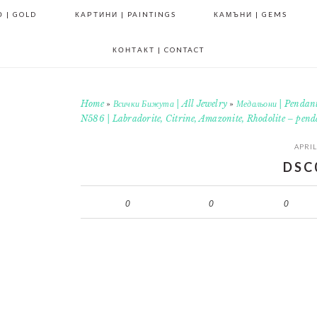
 | GOLD
КАРТИНИ | PAINTINGS
КАМЪНИ | GEMS
КОНТАКТ | CONTACT
Home
»
Всички Бижута | All Jewelry
»
Медальони | Pendan
N586 | Labradorite, Citrine, Amazonite, Rhodolite – pe
APRIL
DSC
0
0
0