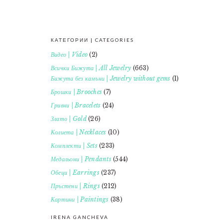
КАТЕГОРИИ | CATEGORIES
FOOTER
Видео | Video
(2)
Всички Бижута | All Jewelry
(663)
Бижута без камъни | Jewelry without gems
(1)
Брошки | Brooches
(7)
Гривни | Bracelets
(24)
Злато | Gold
(26)
Колиета | Necklaces
(10)
Комплекти | Sets
(233)
Медальони | Pendants
(544)
Обеци | Earrings
(237)
Пръстени | Rings
(212)
Картини | Paintings
(38)
IRENA GANCHEVA