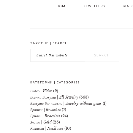
HOME
JEWELLERY
ЗЛАТО
ТЪРСЕНЕ | SEARCH
PRIMARY
Search
SIDEBAR
this
website
КАТЕГОРИИ | CATEGORIES
Видео | Video
(2)
Всички Бижута | All Jewelry
(663)
Бижута без камъни | Jewelry without gems
(1)
Брошки | Brooches
(7)
Гривни | Bracelets
(24)
Злато | Gold
(26)
Колиета | Necklaces
(10)