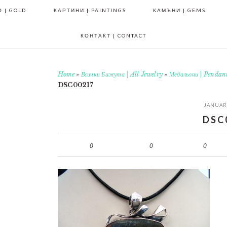
 | GOLD
КАРТИНИ | PAINTINGS
КАМЪНИ | GEMS
КОНТАКТ | CONTACT
Home
»
Всички Бижута | All Jewelry
»
Медальони | Pendan
DSC00217
JANUARY
DSC
0
0
0