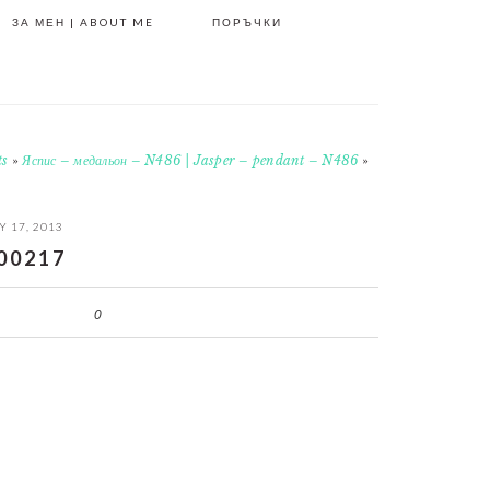
ЗА МЕН | ABOUT ME
ПОРЪЧКИ
ts
»
Яспис – медальон – N486 | Jasper – pendant – N486
»
 17, 2013
00217
0