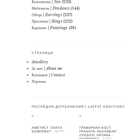
Комплекти | Sets
(233)
Медальони | Pendants
(544)
Обеци | Earrings
(237)
Пръстени | Rings
(212)
Картини | Paintings
(38)
СТРАНИЦИ
Jewellery
За мен | About me
Контакт | Contact
Поръчки
ПОСЛЕДНИ ДОПЪЛНЕНИЯ | LATEST ADDITIONS
АМЕТИСТ, ЗЛАТО –
ГРАВИРАНА КОСТ,
КОМПЛЕКТ – N777
ГРАНАТИ, КЕХЛИБАР,
СРЕБРО, ПАТИНА –
КОМПЛЕКТ – N776