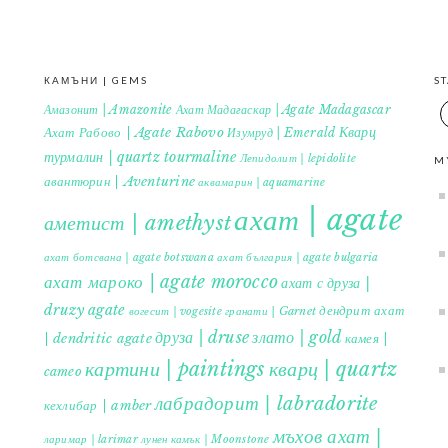
КАМЪНИ | GEMS
S
Амазонит | Amazonite
Ахат Мадагаскар | Agate Madagascar
Кварц
Ахат Рабово | Agate Rabovo
Изумруд | Emerald
турмалин | quartz tourmaline
Лепидолит | lepidolite
M
авантюрин | Aventurine
аквамарин | aquamarine
ахат | agate
аметист | amethyst
ахат ботсвана | agate botswana
ахат българия | agate bulgaria
ахат мароко | agate morocco
ахат с друза |
druzy agate
дендрит ахат
гранати | Garnet
вогесит | vogesite
друза | druse
злато | gold
| dendritic agate
камея |
картини | paintings
кварц | quartz
cameo
лабрадорит | labradorite
кехлибар | amber
мъхов ахат |
ларимар | larimar
лунен камък | Moonstone