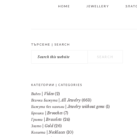
HOME
JEWELLERY
ЗЛАТО
ТЪРСЕНЕ | SEARCH
PRIMARY
Search
SIDEBAR
this
website
КАТЕГОРИИ | CATEGORIES
Видео | Video
(2)
Всички Бижута | All Jewelry
(663)
Бижута без камъни | Jewelry without gems
(1)
Брошки | Brooches
(7)
Гривни | Bracelets
(24)
Злато | Gold
(26)
Колиета | Necklaces
(10)