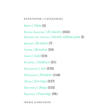
КАТЕГОРИИ | CATEGORIES
FOOTER
Видео | Video
(2)
Всички Бижута | All Jewelry
(663)
Бижута без камъни | Jewelry without gems
(1)
Брошки | Brooches
(7)
Гривни | Bracelets
(24)
Злато | Gold
(26)
Колиета | Necklaces
(10)
Комплекти | Sets
(233)
Медальони | Pendants
(544)
Обеци | Earrings
(237)
Пръстени | Rings
(212)
Картини | Paintings
(38)
IRENA GANCHEVA