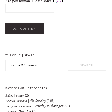
Are you human? Please solve:
PRIMARY
ТЪРСЕНЕ | SEARCH
SIDEBAR
Search
this
website
КАТЕГОРИИ | CATEGORIES
Видео | Video
(2)
Всички Бижута | All Jewelry
(663)
Бижута без камъни | Jewelry without gems
(1)
Брошки | Brooches
(7)