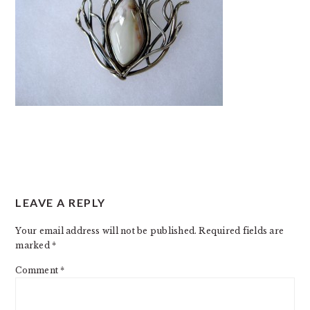
READER
LEAVE A REPLY
INTERACTIONS
Your email address will not be published.
Required fields are
marked
*
Comment
*