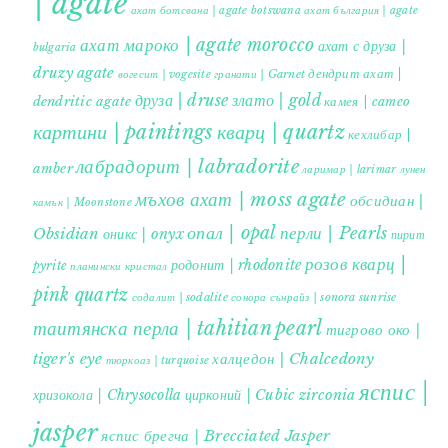
| agate
ахат ботсвана | agate botswana
ахат българия | agate
ахат мароко | agate morocco
ахат с друза |
bulgaria
druzy agate
дендрит ахат |
гранати | Garnet
вогесит | vogesite
друза | druse
злато | gold
dendritic agate
камея | cameo
картини | paintings
кварц | quartz
кехлибар |
лабрадорит | labradorite
amber
ларимар | larimar
лунен
мъхов ахат | moss agate
обсидиан |
камък | Moonstone
опал | opal
перли | Pearls
Obsidian
оникс | onyx
пирит |
розов кварц |
родонит | rhodonite
pyrite
планински кристал
pink quartz
содалит | sodalite
сонора сънрайз | sonora sunrise
таитянска перла | tahitian pearl
тигрово око |
tiger's eye
халцедон | Chalcedony
тюркоаз | turquoise
яспис |
хризокола | Chrysocolla
цирконий | Cubic zirconia
jasper
яспис брегча | Brecciated Jasper