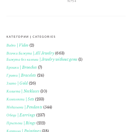
N754
КАТЕГОРИИ | CATEGORIES
FOOTER
Видео | Video
(2)
Всички Бижута | All Jewelry
(663)
Бижута без камъни | Jewelry without gems
(1)
Брошки | Brooches
(7)
Гривни | Bracelets
(24)
Злато | Gold
(26)
Колиета | Necklaces
(10)
Комплекти | Sets
(233)
Медальони | Pendants
(544)
Обеци | Earrings
(237)
Пръстени | Rings
(212)
Картини | Paintings
(38)