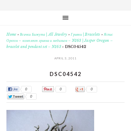
Home
»
Всички Бижута | All Jewelry
»
Гривни | Bracelets
»
Яспис
Орегон – комплект гривна и медальон – N163 | Jasper Oregon –
bracelet and pendant set – N163
»
DSC04542
APRIL 3, 2011
DSC04542
0
0
0
0