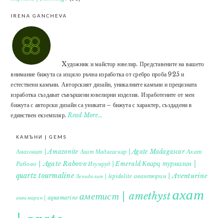
IRENA GANCHEVA
Xудожник и майстор ювелир. Представените на вашето
внимание бижута са изцяло ръчна изработка от сребро проба 925 и
естествени камъни. Авторският дизайн, уникалните камъни и прецизната
изработка създават съвършени ювелирни изделия. Изработените от мен
бижута с авторски дизайн са уникати – бижута с характер, създадени в
единствен екземпляр.
Read More…
КАМЪНИ | GEMS
Ахат
Амазонит | Amazonite
Ахат Мадагаскар | Agate Madagascar
Кварц турмалин |
Рабово | Agate Rabovo
Изумруд | Emerald
quartz tourmaline
авантюрин | Aventurine
Лепидолит | lepidolite
ахат
аметист | amethyst
аквамарин | aquamarine