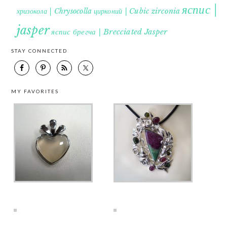
яспис |
хризокола | Chrysocolla
цирконий | Cubic zirconia
jasper
яспис брегча | Brecciated Jasper
STAY CONNECTED
MY FAVORITES