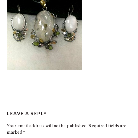
READER
LEAVE A REPLY
INTERACTIONS
Your email address will not be published.
Required fields are
marked
*