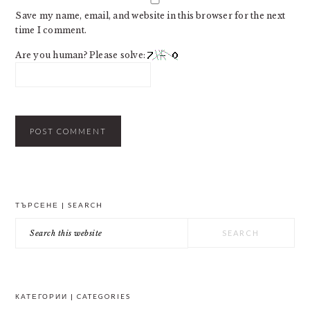
Save my name, email, and website in this browser for the next
time I comment.
Are you human? Please solve:
PRIMARY
ТЪРСЕНЕ | SEARCH
SIDEBAR
Search
this
website
КАТЕГОРИИ | CATEGORIES