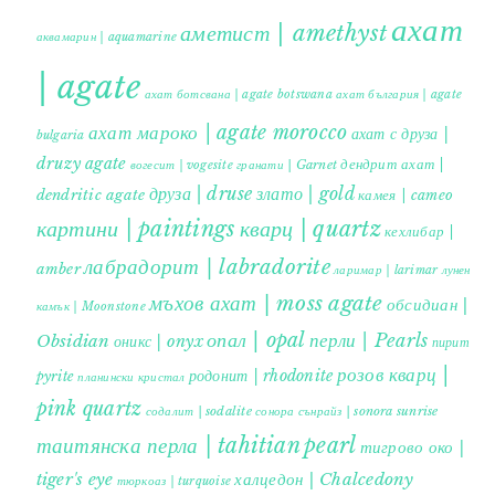
ахат
аметист | amethyst
аквамарин | aquamarine
| agate
ахат ботсвана | agate botswana
ахат българия | agate
ахат мароко | agate morocco
ахат с друза |
bulgaria
druzy agate
дендрит ахат |
гранати | Garnet
вогесит | vogesite
друза | druse
злато | gold
dendritic agate
камея | cameo
картини | paintings
кварц | quartz
кехлибар |
лабрадорит | labradorite
amber
ларимар | larimar
лунен
мъхов ахат | moss agate
обсидиан |
камък | Moonstone
опал | opal
перли | Pearls
Obsidian
оникс | onyx
пирит |
розов кварц |
родонит | rhodonite
pyrite
планински кристал
pink quartz
содалит | sodalite
сонора сънрайз | sonora sunrise
таитянска перла | tahitian pearl
тигрово око |
tiger's eye
халцедон | Chalcedony
тюркоаз | turquoise