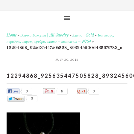
Home
»
Всички Бижута | All Jewelry
»
Злато | Gold
»
Бял кварц,
перидот, пирит, сребро, злато – комплект – N754
»
12294868_925635447505828_8932456006438679783_n
JULY 20, 2016
12294868_925635447505828_89324560
0
0
0
0