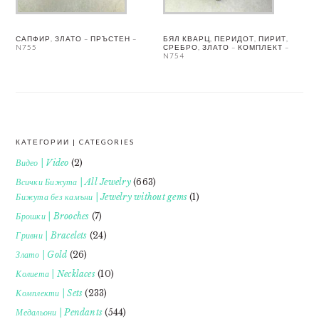
САПФИР, ЗЛАТО – ПРЪСТЕН –
БЯЛ КВАРЦ, ПЕРИДОТ, ПИРИТ,
N755
СРЕБРО, ЗЛАТО – КОМПЛЕКТ –
N754
КАТЕГОРИИ | CATEGORIES
FOOTER
Видео | Video
(2)
Всички Бижута | All Jewelry
(663)
Бижута без камъни | Jewelry without gems
(1)
Брошки | Brooches
(7)
Гривни | Bracelets
(24)
Злато | Gold
(26)
Колиета | Necklaces
(10)
Комплекти | Sets
(233)
Медальони | Pendants
(544)