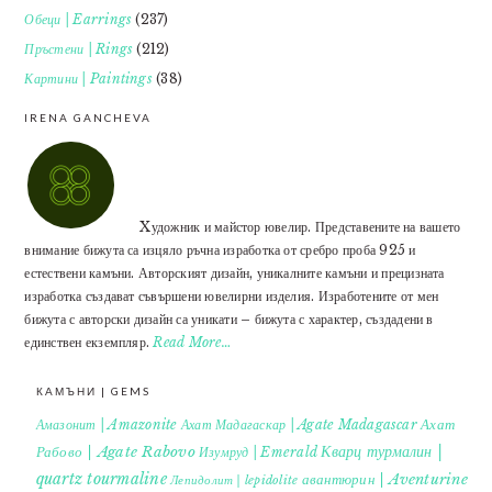
Обеци | Earrings
(237)
Пръстени | Rings
(212)
Картини | Paintings
(38)
IRENA GANCHEVA
Xудожник и майстор ювелир. Представените на вашето
внимание бижута са изцяло ръчна изработка от сребро проба 925 и
естествени камъни. Авторският дизайн, уникалните камъни и прецизната
изработка създават съвършени ювелирни изделия. Изработените от мен
бижута с авторски дизайн са уникати – бижута с характер, създадени в
единствен екземпляр.
Read More…
КАМЪНИ | GEMS
Ахат
Амазонит | Amazonite
Ахат Мадагаскар | Agate Madagascar
Кварц турмалин |
Рабово | Agate Rabovo
Изумруд | Emerald
quartz tourmaline
авантюрин | Aventurine
Лепидолит | lepidolite