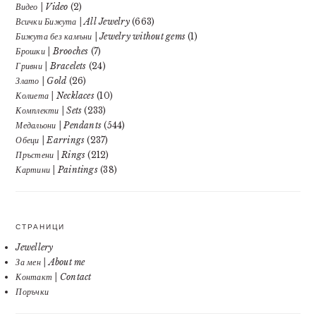
Видео | Video
(2)
Всички Бижута | All Jewelry
(663)
Бижута без камъни | Jewelry without gems
(1)
Брошки | Brooches
(7)
Гривни | Bracelets
(24)
Злато | Gold
(26)
Колиета | Necklaces
(10)
Комплекти | Sets
(233)
Медальони | Pendants
(544)
Обеци | Earrings
(237)
Пръстени | Rings
(212)
Картини | Paintings
(38)
СТРАНИЦИ
Jewellery
За мен | About me
Контакт | Contact
Поръчки