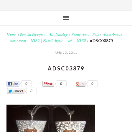
Home
»
Всички Бижута | All Jewelry
»
Комплекти | Sets
»
Ахат Фосил
– комплект – N132 | Fossil Agate – set – N132
»
aDSC03879
APRIL 3, 2011
ADSC03879
0
0
0
0