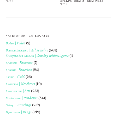
N755
СРЕБРО, ЗЛАТО – КОМПЛЕКТ –
N754
КАТЕГОРИИ | CATEGORIES
FOOTER
Видео | Video
(2)
Всички Бижута | All Jewelry
(663)
Бижута без камъни | Jewelry without gems
(1)
Брошки | Brooches
(7)
Гривни | Bracelets
(24)
Злато | Gold
(26)
Колиета | Necklaces
(10)
Комплекти | Sets
(233)
Медальони | Pendants
(544)
Обеци | Earrings
(237)
Пръстени | Rings
(212)