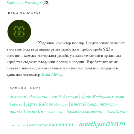
Картини | Paintings
(38)
IRENA GANCHEVA
Xудожник и майстор ювелир. Представените на вашето
внимание бижута са изцяло ръчна изработка от сребро проба 925 и
естествени камъни. Авторският дизайн, уникалните камъни и прецизната
изработка създават съвършени ювелирни изделия. Изработените от мен
бижута с авторски дизайн са уникати – бижута с характер, създадени в
единствен екземпляр.
Read More…
КАМЪНИ | GEMS
Ахат
Амазонит | Amazonite
Ахат Мадагаскар | Agate Madagascar
Кварц турмалин |
Рабово | Agate Rabovo
Изумруд | Emerald
quartz tourmaline
авантюрин | Aventurine
Лепидолит | lepidolite
ахат
аметист | amethyst
аквамарин | aquamarine