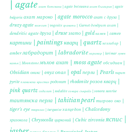
| agate
ахат ботсвана | agate botswana
ахат българия | agate
ахат мароко | agate morocco
ахат с друза |
bulgaria
druzy agate
дендрит ахат |
гранати | Garnet
вогесит | vogesite
друза | druse
злато | gold
dendritic agate
камея | cameo
картини | paintings
кварц | quartz
кехлибар |
лабрадорит | labradorite
amber
ларимар | larimar
лунен
мъхов ахат | moss agate
обсидиан |
камък | Moonstone
опал | opal
перли | Pearls
Obsidian
оникс | onyx
пирит |
розов кварц |
родонит | rhodonite
pyrite
планински кристал
pink quartz
содалит | sodalite
сонора сънрайз | sonora sunrise
таитянска перла | tahitian pearl
тигрово око |
tiger's eye
халцедон | Chalcedony
тюркоаз | turquoise
яспис |
хризокола | Chrysocolla
цирконий | Cubic zirconia
jasper
яспис брегча | Brecciated Jasper