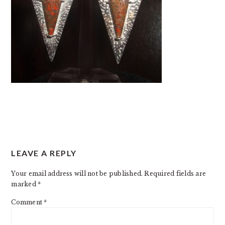
READER
LEAVE A REPLY
INTERACTIONS
Your email address will not be published.
Required fields are
marked
*
Comment
*