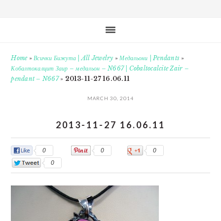
Home
»
Всички Бижута | All Jewelry
»
Медальони | Pendants
»
Кобалтокалцит Заир – медальон – N667 | Cobaltocalcite Zair –
pendant – N667
»
2013-11-27 16.06.11
MARCH 30, 2014
2013-11-27 16.06.11
0
0
0
0