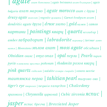
| agate
ахат ботсвана | agate botswana
ахат българия | agate
ахат мароко | agate morocco
ахат с друза |
bulgaria
druzy agate
дендрит ахат |
гранати | Garnet
вогесит | vogesite
друза | druse
злато | gold
dendritic agate
камея | cameo
картини | paintings
кварц | quartz
кехлибар |
лабрадорит | labradorite
amber
ларимар | larimar
лунен
мъхов ахат | moss agate
обсидиан |
камък | Moonstone
опал | opal
перли | Pearls
Obsidian
оникс | onyx
пирит |
розов кварц |
родонит | rhodonite
pyrite
планински кристал
pink quartz
содалит | sodalite
сонора сънрайз | sonora sunrise
таитянска перла | tahitian pearl
тигрово око |
tiger's eye
халцедон | Chalcedony
тюркоаз | turquoise
яспис |
хризокола | Chrysocolla
цирконий | Cubic zirconia
jasper
яспис брегча | Brecciated Jasper