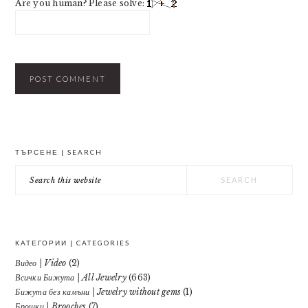
Are you human? Please solve:
PRIMARY
ТЪРСЕНЕ | SEARCH
SIDEBAR
Search
this
website
КАТЕГОРИИ | CATEGORIES
Видео | Video
(2)
Всички Бижута | All Jewelry
(663)
Бижута без камъни | Jewelry without gems
(1)
Брошки | Brooches
(7)