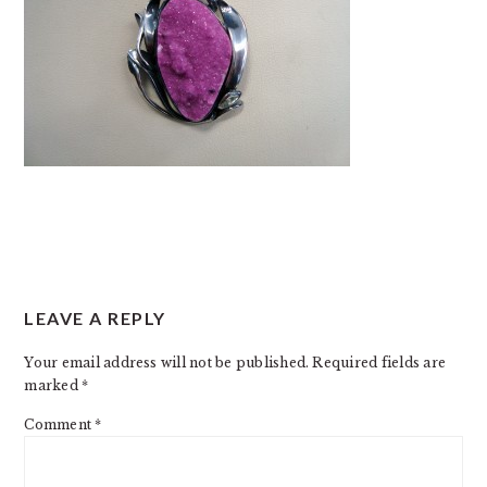
READER
LEAVE A REPLY
INTERACTIONS
Your email address will not be published.
Required fields are
marked
*
Comment
*