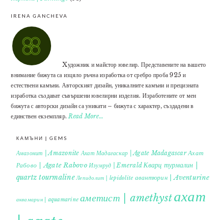
IRENA GANCHEVA
Xудожник и майстор ювелир. Представените на вашето
внимание бижута са изцяло ръчна изработка от сребро проба 925 и
естествени камъни. Авторският дизайн, уникалните камъни и прецизната
изработка създават съвършени ювелирни изделия. Изработените от мен
бижута с авторски дизайн са уникати – бижута с характер, създадени в
единствен екземпляр.
Read More…
КАМЪНИ | GEMS
Ахат
Амазонит | Amazonite
Ахат Мадагаскар | Agate Madagascar
Кварц турмалин |
Рабово | Agate Rabovo
Изумруд | Emerald
quartz tourmaline
авантюрин | Aventurine
Лепидолит | lepidolite
ахат
аметист | amethyst
аквамарин | aquamarine