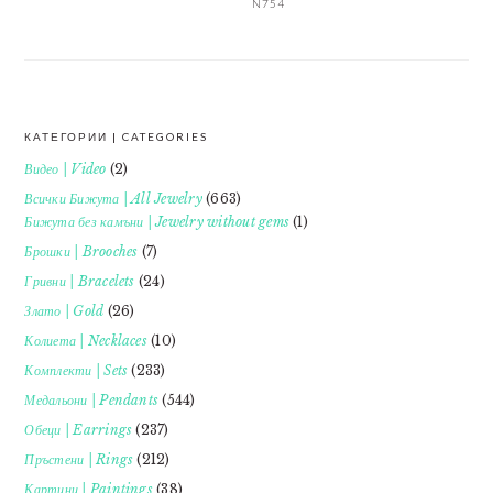
N754
КАТЕГОРИИ | CATEGORIES
FOOTER
Видео | Video
(2)
Всички Бижута | All Jewelry
(663)
Бижута без камъни | Jewelry without gems
(1)
Брошки | Brooches
(7)
Гривни | Bracelets
(24)
Злато | Gold
(26)
Колиета | Necklaces
(10)
Комплекти | Sets
(233)
Медальони | Pendants
(544)
Обеци | Earrings
(237)
Пръстени | Rings
(212)
Картини | Paintings
(38)