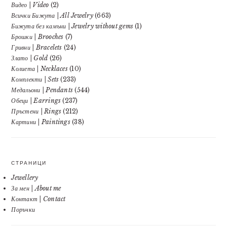
Видео | Video
(2)
Всички Бижута | All Jewelry
(663)
Бижута без камъни | Jewelry without gems
(1)
Брошки | Brooches
(7)
Гривни | Bracelets
(24)
Злато | Gold
(26)
Колиета | Necklaces
(10)
Комплекти | Sets
(233)
Медальони | Pendants
(544)
Обеци | Earrings
(237)
Пръстени | Rings
(212)
Картини | Paintings
(38)
СТРАНИЦИ
Jewellery
За мен | About me
Контакт | Contact
Поръчки