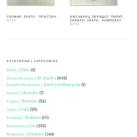
САПФИР, ЗЛАТО – ПРЪСТЕН –
БЯЛ КВАРЦ, ПЕРИДОТ, ПИРИТ,
N755
СРЕБРО, ЗЛАТО – КОМПЛЕКТ –
N754
КАТЕГОРИИ | CATEGORIES
FOOTER
Видео | Video
(2)
Всички Бижута | All Jewelry
(663)
Бижута без камъни | Jewelry without gems
(1)
Брошки | Brooches
(7)
Гривни | Bracelets
(24)
Злато | Gold
(26)
Колиета | Necklaces
(10)
Комплекти | Sets
(233)
Медальони | Pendants
(544)