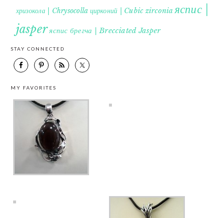
яспис |
хризокола | Chrysocolla
цирконий | Cubic zirconia
jasper
яспис брегча | Brecciated Jasper
STAY CONNECTED
MY FAVORITES