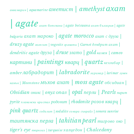
ахат
аметист | amethyst
аквамарин | aquamarine
| agate
ахат ботсвана | agate botswana
ахат българия | agate
ахат мароко | agate morocco
ахат с друза |
bulgaria
druzy agate
дендрит ахат |
гранати | Garnet
вогесит | vogesite
друза | druse
злато | gold
dendritic agate
камея | cameo
картини | paintings
кварц | quartz
кехлибар |
лабрадорит | labradorite
amber
ларимар | larimar
лунен
мъхов ахат | moss agate
обсидиан |
камък | Moonstone
опал | opal
перли | Pearls
Obsidian
оникс | onyx
пирит |
розов кварц |
родонит | rhodonite
pyrite
планински кристал
pink quartz
содалит | sodalite
сонора сънрайз | sonora sunrise
таитянска перла | tahitian pearl
тигрово око |
tiger's eye
халцедон | Chalcedony
тюркоаз | turquoise