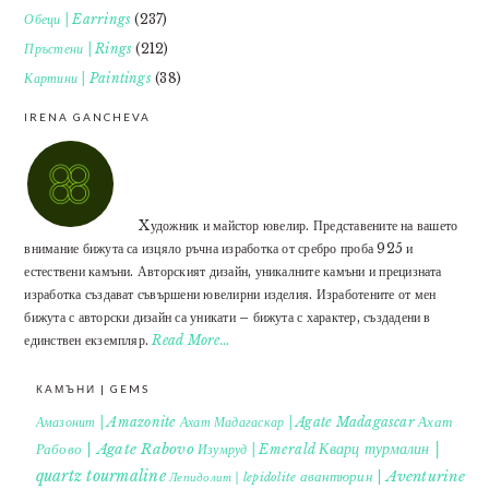
Обеци | Earrings
(237)
Пръстени | Rings
(212)
Картини | Paintings
(38)
IRENA GANCHEVA
Xудожник и майстор ювелир. Представените на вашето
внимание бижута са изцяло ръчна изработка от сребро проба 925 и
естествени камъни. Авторският дизайн, уникалните камъни и прецизната
изработка създават съвършени ювелирни изделия. Изработените от мен
бижута с авторски дизайн са уникати – бижута с характер, създадени в
единствен екземпляр.
Read More…
КАМЪНИ | GEMS
Ахат
Амазонит | Amazonite
Ахат Мадагаскар | Agate Madagascar
Кварц турмалин |
Рабово | Agate Rabovo
Изумруд | Emerald
quartz tourmaline
авантюрин | Aventurine
Лепидолит | lepidolite