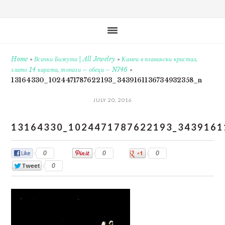
Home
»
Всички Бижута | All Jewelry
»
Камеи в планински кристал,
злато 14 карата, топази – обеци – N746
»
13164330_1024471787622193_3439161136734932358_n
JULY 20, 2016
13164330_1024471787622193_3439161
0
0
0
0