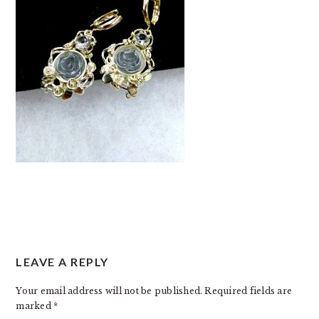
READER
LEAVE A REPLY
INTERACTIONS
Your email address will not be published.
Required fields are
marked
*