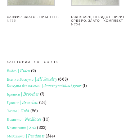
САПФИР, ЗЛАТО – ПРЪСТЕН –
БЯЛ КВАРЦ, ПЕРИДОТ, ПИРИТ,
N755
СРЕБРО, ЗЛАТО – КОМПЛЕКТ –
N754
КАТЕГОРИИ | CATEGORIES
FOOTER
Видео | Video
(2)
Всички Бижута | All Jewelry
(663)
Бижута без камъни | Jewelry without gems
(1)
Брошки | Brooches
(7)
Гривни | Bracelets
(24)
Злато | Gold
(26)
Колиета | Necklaces
(10)
Комплекти | Sets
(233)
Медальони | Pendants
(544)