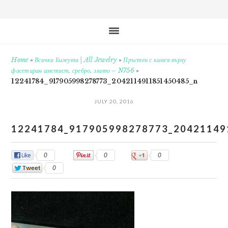
Home
»
Всички Бижута | All Jewelry
»
Пръстен с камея върху
фасетиран аметист, сребро, злато – N756
»
12241784_917905998278773_2042114911851450485_n
JULY 20, 2016
12241784_917905998278773_20421149
0
0
0
0