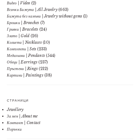
Видео | Video
(2)
Всички Бижута | All Jewelry
(663)
Бижута без камъни | Jewelry without gems
(1)
Брошки | Brooches
(7)
Гривни | Bracelets
(24)
Злато | Gold
(26)
Колиета | Necklaces
(10)
Комплекти | Sets
(233)
Медальони | Pendants
(544)
Обеци | Earrings
(237)
Пръстени | Rings
(212)
Картини | Paintings
(38)
СТРАНИЦИ
Jewellery
За мен | About me
Контакт | Contact
Поръчки