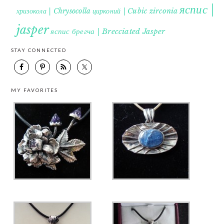
яспис |
хризокола | Chrysocolla
цирконий | Cubic zirconia
jasper
яспис брегча | Brecciated Jasper
STAY CONNECTED
MY FAVORITES