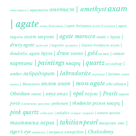
ахат
аметист | amethyst
аквамарин | aquamarine
| agate
ахат ботсвана | agate botswana
ахат българия | agate
ахат мароко | agate morocco
ахат с друза |
bulgaria
druzy agate
дендрит ахат |
гранати | Garnet
вогесит | vogesite
друза | druse
злато | gold
dendritic agate
камея | cameo
картини | paintings
кварц | quartz
кехлибар |
лабрадорит | labradorite
amber
ларимар | larimar
лунен
мъхов ахат | moss agate
обсидиан |
камък | Moonstone
опал | opal
перли | Pearls
Obsidian
оникс | onyx
пирит |
розов кварц |
родонит | rhodonite
pyrite
планински кристал
pink quartz
содалит | sodalite
сонора сънрайз | sonora sunrise
таитянска перла | tahitian pearl
тигрово око |
tiger's eye
халцедон | Chalcedony
тюркоаз | turquoise