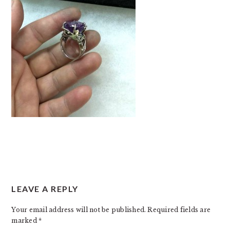
READER
LEAVE A REPLY
INTERACTIONS
Your email address will not be published.
Required fields are
marked
*