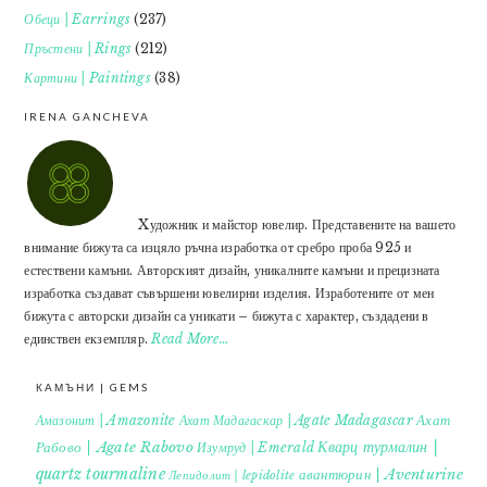
Обеци | Earrings
(237)
Пръстени | Rings
(212)
Картини | Paintings
(38)
IRENA GANCHEVA
Xудожник и майстор ювелир. Представените на вашето
внимание бижута са изцяло ръчна изработка от сребро проба 925 и
естествени камъни. Авторският дизайн, уникалните камъни и прецизната
изработка създават съвършени ювелирни изделия. Изработените от мен
бижута с авторски дизайн са уникати – бижута с характер, създадени в
единствен екземпляр.
Read More…
КАМЪНИ | GEMS
Ахат
Амазонит | Amazonite
Ахат Мадагаскар | Agate Madagascar
Кварц турмалин |
Рабово | Agate Rabovo
Изумруд | Emerald
quartz tourmaline
авантюрин | Aventurine
Лепидолит | lepidolite