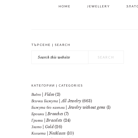
HOME
JEWELLERY
ЗЛАТО
ТЪРСЕНЕ | SEARCH
PRIMARY
Search
SIDEBAR
this
website
КАТЕГОРИИ | CATEGORIES
Видео | Video
(2)
Всички Бижута | All Jewelry
(663)
Бижута без камъни | Jewelry without gems
(1)
Брошки | Brooches
(7)
Гривни | Bracelets
(24)
Злато | Gold
(26)
Колиета | Necklaces
(10)