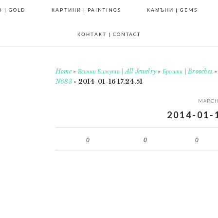
 | GOLD
КАРТИНИ | PAINTINGS
КАМЪНИ | GEMS
КОНТАКТ | CONTACT
Home
»
Всички Бижута | All Jewelry
»
Брошки | Brooches
N683
»
2014-01-16 17.24.51
MARCH 
2014-01-
0
0
0