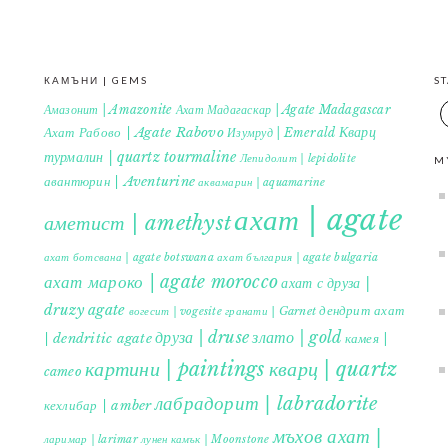
КАМЪНИ | GEMS
S
Амазонит | Amazonite
Ахат Мадагаскар | Agate Madagascar
Кварц
Ахат Рабово | Agate Rabovo
Изумруд | Emerald
турмалин | quartz tourmaline
Лепидолит | lepidolite
M
авантюрин | Aventurine
аквамарин | aquamarine
ахат | agate
аметист | amethyst
ахат ботсвана | agate botswana
ахат българия | agate bulgaria
ахат мароко | agate morocco
ахат с друза |
druzy agate
дендрит ахат
гранати | Garnet
вогесит | vogesite
друза | druse
злато | gold
| dendritic agate
камея |
картини | paintings
кварц | quartz
cameo
лабрадорит | labradorite
кехлибар | amber
мъхов ахат |
ларимар | larimar
лунен камък | Moonstone