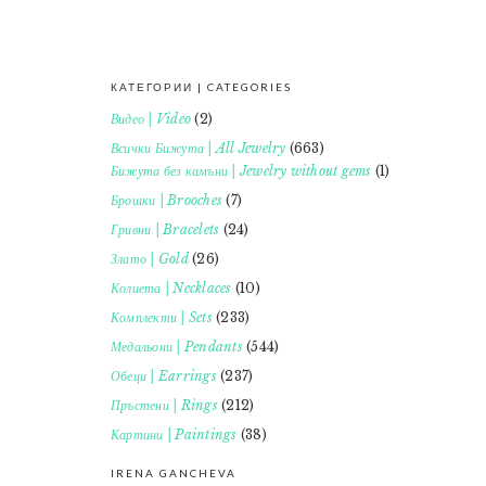
КАТЕГОРИИ | CATEGORIES
FOOTER
Видео | Video
(2)
Всички Бижута | All Jewelry
(663)
Бижута без камъни | Jewelry without gems
(1)
Брошки | Brooches
(7)
Гривни | Bracelets
(24)
Злато | Gold
(26)
Колиета | Necklaces
(10)
Комплекти | Sets
(233)
Медальони | Pendants
(544)
Обеци | Earrings
(237)
Пръстени | Rings
(212)
Картини | Paintings
(38)
IRENA GANCHEVA