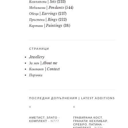
Комплекти | Sets
(233)
Медальони | Pendants
(544)
Обеци | Earrings
(237)
Пръстени | Rings
(212)
Картини | Paintings
(38)
СТРАНИЦИ
Jewellery
За мен | About me
Контакт | Contact
Поръчки
ПОСЛЕДНИ ДОПЪЛНЕНИЯ | LATEST ADDITIONS
АМЕТИСТ, ЗЛАТО –
ГРАВИРАНА КОСТ,
КОМПЛЕКТ – N777
ГРАНАТИ, КЕХЛИБАР,
СРЕБРО, ПАТИНА –
КОМПЛЕКТ – N776