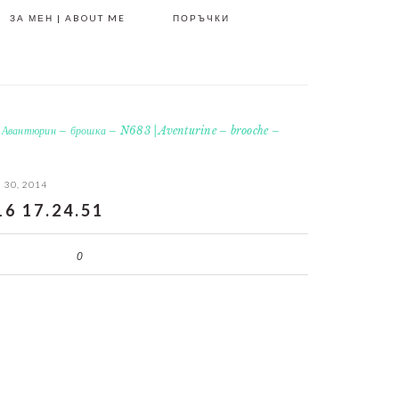
ЗА МЕН | ABOUT ME
ПОРЪЧКИ
»
Авантюрин – брошка – N683 | Aventurine – brooche –
30, 2014
16 17.24.51
0