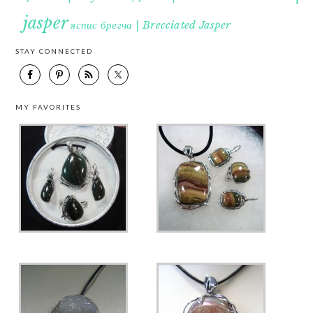
jasper
яспис брегча | Brecciated Jasper
STAY CONNECTED
MY FAVORITES