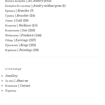
Всички Бижута | All Jewelry
(663)
Бижута без камъни | Jewelry without gems
(1)
Брошки | Brooches
(7)
Гривни | Bracelets
(24)
Злато | Gold
(26)
Колиета | Necklaces
(10)
Комплекти | Sets
(233)
Медальони | Pendants
(544)
Обеци | Earrings
(237)
Пръстени | Rings
(212)
Картини | Paintings
(38)
СТРАНИЦИ
Jewellery
За мен | About me
Контакт | Contact
Поръчки