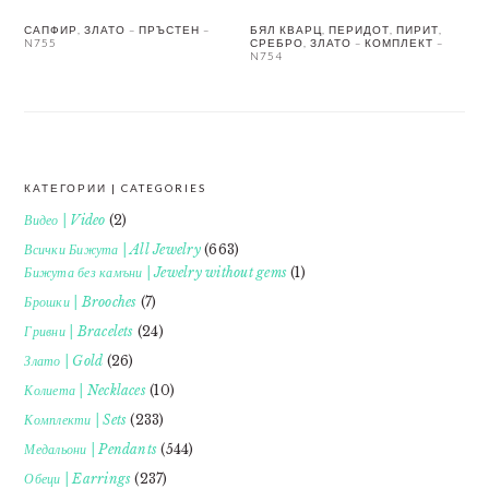
САПФИР, ЗЛАТО – ПРЪСТЕН –
БЯЛ КВАРЦ, ПЕРИДОТ, ПИРИТ,
N755
СРЕБРО, ЗЛАТО – КОМПЛЕКТ –
N754
КАТЕГОРИИ | CATEGORIES
FOOTER
Видео | Video
(2)
Всички Бижута | All Jewelry
(663)
Бижута без камъни | Jewelry without gems
(1)
Брошки | Brooches
(7)
Гривни | Bracelets
(24)
Злато | Gold
(26)
Колиета | Necklaces
(10)
Комплекти | Sets
(233)
Медальони | Pendants
(544)
Обеци | Earrings
(237)