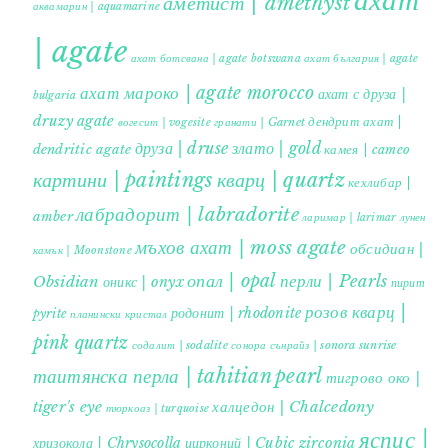
ахат
аметист | amethyst
аквамарин | aquamarine
| agate
ахат ботсвана | agate botswana
ахат българия | agate
ахат мароко | agate morocco
ахат с друза |
bulgaria
druzy agate
дендрит ахат |
гранати | Garnet
вогесит | vogesite
друза | druse
злато | gold
dendritic agate
камея | cameo
картини | paintings
кварц | quartz
кехлибар |
лабрадорит | labradorite
amber
ларимар | larimar
лунен
мъхов ахат | moss agate
обсидиан |
камък | Moonstone
опал | opal
перли | Pearls
Obsidian
оникс | onyx
пирит |
розов кварц |
родонит | rhodonite
pyrite
планински кристал
pink quartz
содалит | sodalite
сонора сънрайз | sonora sunrise
таитянска перла | tahitian pearl
тигрово око |
tiger's eye
халцедон | Chalcedony
тюркоаз | turquoise
яспис |
хризокола | Chrysocolla
цирконий | Cubic zirconia