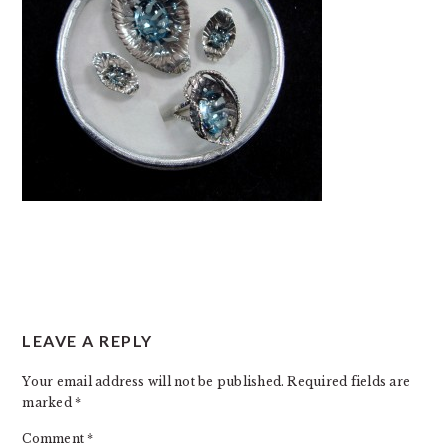
READER
LEAVE A REPLY
INTERACTIONS
Your email address will not be published.
Required fields are
marked
*
Comment
*