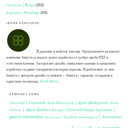
Пръстени | Rings
(212)
Картини | Paintings
(38)
IRENA GANCHEVA
Xудожник и майстор ювелир. Представените на вашето
внимание бижута са изцяло ръчна изработка от сребро проба 925 и
естествени камъни. Авторският дизайн, уникалните камъни и прецизната
изработка създават съвършени ювелирни изделия. Изработените от мен
бижута с авторски дизайн са уникати – бижута с характер, създадени в
единствен екземпляр.
Read More…
КАМЪНИ | GEMS
Ахат
Амазонит | Amazonite
Ахат Мадагаскар | Agate Madagascar
Кварц турмалин |
Рабово | Agate Rabovo
Изумруд | Emerald
quartz tourmaline
авантюрин | Aventurine
Лепидолит | lepidolite