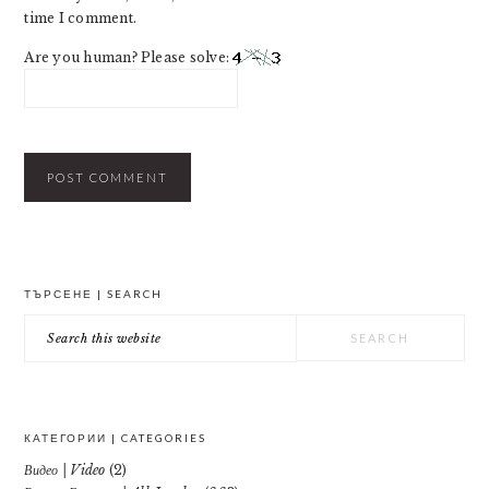
time I comment.
Are you human? Please solve:
PRIMARY
ТЪРСЕНЕ | SEARCH
SIDEBAR
Search
this
website
КАТЕГОРИИ | CATEGORIES
Видео | Video
(2)