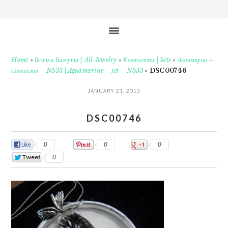
Home
»
Всички Бижута | All Jewelry
»
Комплекти | Sets
»
Аквамарин –
комплект – N533 | Aquamarine – set – N533
»
DSC00746
JANUARY 21, 2013
DSC00746
0
0
0
0