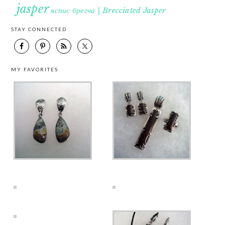
jasper
яспис брегча | Brecciated Jasper
STAY CONNECTED
MY FAVORITES