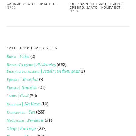
САПФИР, ЗЛАТО – ПРЪСТЕН –
БЯЛ КВАРЦ, ПЕРИДОТ, ПИРИТ,
N755
СРЕБРО, ЗЛАТО – КОМПЛЕКТ –
N754
КАТЕГОРИИ | CATEGORIES
FOOTER
Видео | Video
(2)
Всички Бижута | All Jewelry
(663)
Бижута без камъни | Jewelry without gems
(1)
Брошки | Brooches
(7)
Гривни | Bracelets
(24)
Злато | Gold
(26)
Колиета | Necklaces
(10)
Комплекти | Sets
(233)
Медальони | Pendants
(544)
Обеци | Earrings
(237)