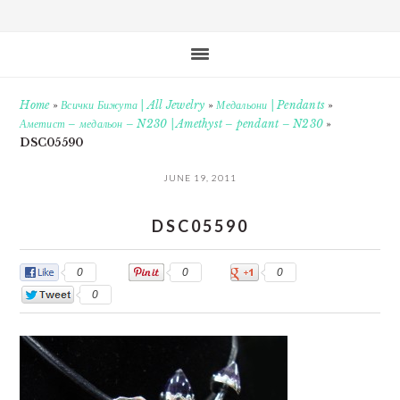
Home
»
Всички Бижута | All Jewelry
»
Медальони | Pendants
»
Аметист – медальон – N230 | Amethyst – pendant – N230
»
DSC05590
JUNE 19, 2011
DSC05590
0
0
0
0