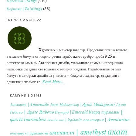
Пръстени | Rings
(212)
Картини | Paintings
(38)
IRENA GANCHEVA
Xудожник и майстор ювелир. Представените на вашето
внимание бижута са изцяло ръчна изработка от сребро проба 925 и
естествени камъни. Авторският дизайн, уникалните камъни и прецизната
изработка създават съвършени ювелирни изделия. Изработените от мен
бижута с авторски дизайн са уникати – бижута с характер, създадени в
единствен екземпляр.
Read More…
КАМЪНИ | GEMS
Ахат
Амазонит | Amazonite
Ахат Мадагаскар | Agate Madagascar
Кварц турмалин |
Рабово | Agate Rabovo
Изумруд | Emerald
quartz tourmaline
авантюрин | Aventurine
Лепидолит | lepidolite
ахат
аметист | amethyst
аквамарин | aquamarine