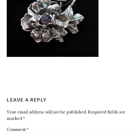
READER
LEAVE A REPLY
INTERACTIONS
Your email address will not be published.
Required fields are
marked
*
Comment
*