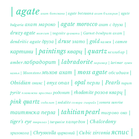
| agate
ахат ботсвана | agate botswana
ахат българия | agate
ахат мароко | agate morocco
ахат с друза |
bulgaria
druzy agate
дендрит ахат |
гранати | Garnet
вогесит | vogesite
друза | druse
злато | gold
dendritic agate
камея | cameo
картини | paintings
кварц | quartz
кехлибар |
лабрадорит | labradorite
amber
ларимар | larimar
лунен
мъхов ахат | moss agate
обсидиан |
камък | Moonstone
опал | opal
перли | Pearls
Obsidian
оникс | onyx
пирит |
розов кварц |
родонит | rhodonite
pyrite
планински кристал
pink quartz
содалит | sodalite
сонора сънрайз | sonora sunrise
таитянска перла | tahitian pearl
тигрово око |
tiger's eye
халцедон | Chalcedony
тюркоаз | turquoise
яспис |
хризокола | Chrysocolla
цирконий | Cubic zirconia