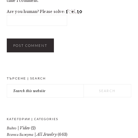
time I comment.
Are you human? Please solve:
PRIMARY
ТЪРСЕНЕ | SEARCH
SIDEBAR
Search
this
website
КАТЕГОРИИ | CATEGORIES
Видео | Video
(2)
Всички Бижута | All Jewelry
(663)