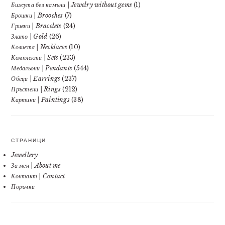
Бижута без камъни | Jewelry without gems
(1)
Брошки | Brooches
(7)
Гривни | Bracelets
(24)
Злато | Gold
(26)
Колиета | Necklaces
(10)
Комплекти | Sets
(233)
Медальони | Pendants
(544)
Обеци | Earrings
(237)
Пръстени | Rings
(212)
Картини | Paintings
(38)
СТРАНИЦИ
Jewellery
За мен | About me
Контакт | Contact
Поръчки