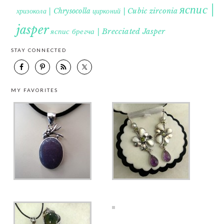
яспис |
хризокола | Chrysocolla
цирконий | Cubic zirconia
jasper
яспис брегча | Brecciated Jasper
STAY CONNECTED
MY FAVORITES