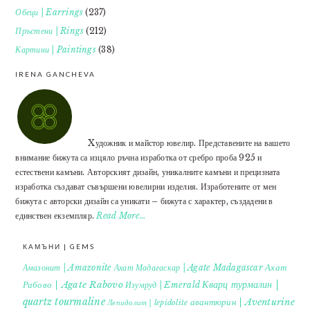
Обеци | Earrings
(237)
Пръстени | Rings
(212)
Картини | Paintings
(38)
IRENA GANCHEVA
Xудожник и майстор ювелир. Представените на вашето
внимание бижута са изцяло ръчна изработка от сребро проба 925 и
естествени камъни. Авторският дизайн, уникалните камъни и прецизната
изработка създават съвършени ювелирни изделия. Изработените от мен
бижута с авторски дизайн са уникати – бижута с характер, създадени в
единствен екземпляр.
Read More…
КАМЪНИ | GEMS
Ахат
Амазонит | Amazonite
Ахат Мадагаскар | Agate Madagascar
Кварц турмалин |
Рабово | Agate Rabovo
Изумруд | Emerald
quartz tourmaline
авантюрин | Aventurine
Лепидолит | lepidolite