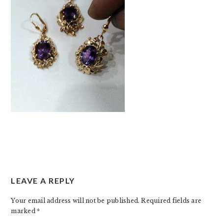
READER
LEAVE A REPLY
INTERACTIONS
Your email address will not be published.
Required fields are
marked
*