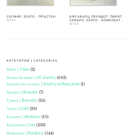
САПФИР, ЗЛАТО – ПРЪСТЕН –
БЯЛ КВАРЦ, ПЕРИДОТ, ПИРИТ,
N755
СРЕБРО, ЗЛАТО – КОМПЛЕКТ –
N754
КАТЕГОРИИ | CATEGORIES
FOOTER
Видео | Video
(2)
Всички Бижута | All Jewelry
(663)
Бижута без камъни | Jewelry without gems
(1)
Брошки | Brooches
(7)
Гривни | Bracelets
(24)
Злато | Gold
(26)
Колиета | Necklaces
(10)
Комплекти | Sets
(233)
Медальони | Pendants
(544)