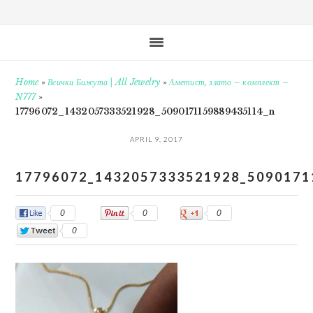
Home
»
Всички Бижута | All Jewelry
»
Аметист, злато – комплект –
N777
»
17796072_1432057333521928_5090171159889435114_n
APRIL 9, 2017
17796072_1432057333521928_5090171
0
0
0
0