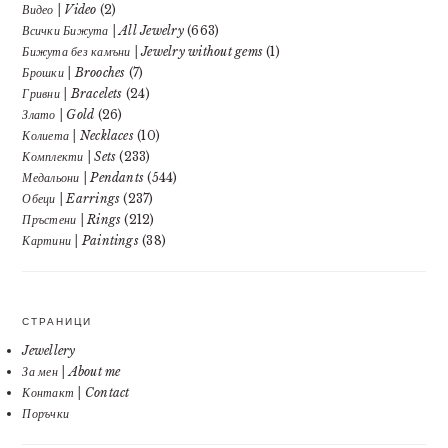
Видео | Video
(2)
Всички Бижута | All Jewelry
(663)
Бижута без камъни | Jewelry without gems
(1)
Брошки | Brooches
(7)
Гривни | Bracelets
(24)
Злато | Gold
(26)
Колиета | Necklaces
(10)
Комплекти | Sets
(233)
Медальони | Pendants
(544)
Обеци | Earrings
(237)
Пръстени | Rings
(212)
Картини | Paintings
(38)
СТРАНИЦИ
Jewellery
За мен | About me
Контакт | Contact
Поръчки