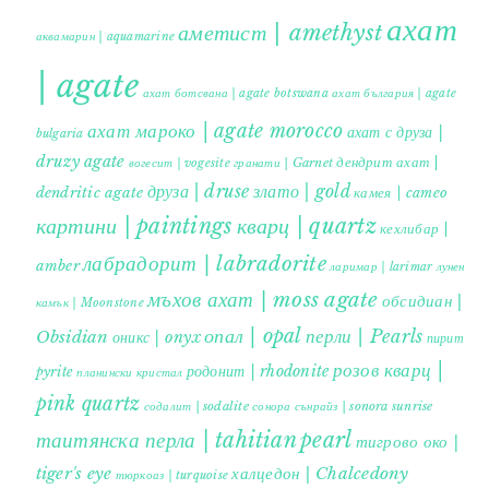
ахат
аметист | amethyst
аквамарин | aquamarine
| agate
ахат ботсвана | agate botswana
ахат българия | agate
ахат мароко | agate morocco
ахат с друза |
bulgaria
druzy agate
дендрит ахат |
гранати | Garnet
вогесит | vogesite
друза | druse
злато | gold
dendritic agate
камея | cameo
картини | paintings
кварц | quartz
кехлибар |
лабрадорит | labradorite
amber
ларимар | larimar
лунен
мъхов ахат | moss agate
обсидиан |
камък | Moonstone
опал | opal
перли | Pearls
Obsidian
оникс | onyx
пирит |
розов кварц |
родонит | rhodonite
pyrite
планински кристал
pink quartz
содалит | sodalite
сонора сънрайз | sonora sunrise
таитянска перла | tahitian pearl
тигрово око |
tiger's eye
халцедон | Chalcedony
тюркоаз | turquoise