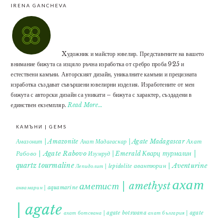
IRENA GANCHEVA
Xудожник и майстор ювелир. Представените на вашето
внимание бижута са изцяло ръчна изработка от сребро проба 925 и
естествени камъни. Авторският дизайн, уникалните камъни и прецизната
изработка създават съвършени ювелирни изделия. Изработените от мен
бижута с авторски дизайн са уникати – бижута с характер, създадени в
единствен екземпляр.
Read More…
КАМЪНИ | GEMS
Ахат
Амазонит | Amazonite
Ахат Мадагаскар | Agate Madagascar
Кварц турмалин |
Рабово | Agate Rabovo
Изумруд | Emerald
quartz tourmaline
авантюрин | Aventurine
Лепидолит | lepidolite
ахат
аметист | amethyst
аквамарин | aquamarine
| agate
ахат ботсвана | agate botswana
ахат българия | agate