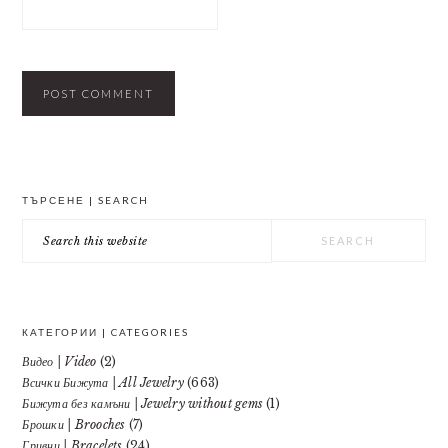
PRIMARY
ТЪРСЕНЕ | SEARCH
SIDEBAR
Search
this
website
КАТЕГОРИИ | CATEGORIES
Видео | Video
(2)
Всички Бижута | All Jewelry
(663)
Бижута без камъни | Jewelry without gems
(1)
Брошки | Brooches
(7)
Гривни | Bracelets
(24)