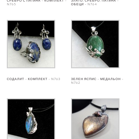
СРЕБРО С ПАТИНА – КОМПЛЕКТ –
ЗЛАТО, СРЕБРО, ПАТИНА –
N765
ОБЕЦИ – N764
СОДАЛИТ – КОМПЛЕКТ – N763
ЗЕЛЕН ЯСПИС – МЕДАЛЬОН –
N762