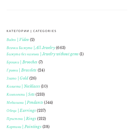
КАТЕГОРИИ | CATEGORIES
FOOTER
Видео | Video
(2)
Всички Бижута | All Jewelry
(663)
Бижута без камъни | Jewelry without gems
(1)
Брошки | Brooches
(7)
Гривни | Bracelets
(24)
Злато | Gold
(26)
Колиета | Necklaces
(10)
Комплекти | Sets
(233)
Медальони | Pendants
(544)
Обеци | Earrings
(237)
Пръстени | Rings
(212)
Картини | Paintings
(38)