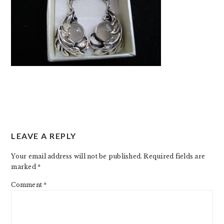
READER
LEAVE A REPLY
INTERACTIONS
Your email address will not be published.
Required fields are
marked
*
Comment
*