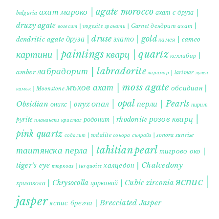
ахат мароко | agate morocco
ахат с друза |
bulgaria
druzy agate
дендрит ахат |
гранати | Garnet
вогесит | vogesite
друза | druse
злато | gold
dendritic agate
камея | cameo
картини | paintings
кварц | quartz
кехлибар |
лабрадорит | labradorite
amber
ларимар | larimar
лунен
мъхов ахат | moss agate
обсидиан |
камък | Moonstone
опал | opal
перли | Pearls
Obsidian
оникс | onyx
пирит |
розов кварц |
родонит | rhodonite
pyrite
планински кристал
pink quartz
содалит | sodalite
сонора сънрайз | sonora sunrise
таитянска перла | tahitian pearl
тигрово око |
tiger's eye
халцедон | Chalcedony
тюркоаз | turquoise
яспис |
хризокола | Chrysocolla
цирконий | Cubic zirconia
jasper
яспис брегча | Brecciated Jasper