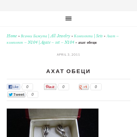
Home
»
Всички Бижута | All Jewelry
»
Комплекти | Sets
»
Ахат –
комплект – N104 | Agate – set – N104
»
ахат обеци
APRIL 3, 2011
АХАТ ОБЕЦИ
0
0
0
0