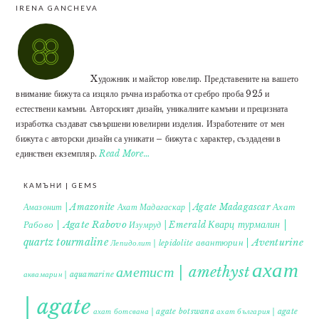
IRENA GANCHEVA
Xудожник и майстор ювелир. Представените на вашето
внимание бижута са изцяло ръчна изработка от сребро проба 925 и
естествени камъни. Авторският дизайн, уникалните камъни и прецизната
изработка създават съвършени ювелирни изделия. Изработените от мен
бижута с авторски дизайн са уникати – бижута с характер, създадени в
единствен екземпляр.
Read More…
КАМЪНИ | GEMS
Ахат
Амазонит | Amazonite
Ахат Мадагаскар | Agate Madagascar
Кварц турмалин |
Рабово | Agate Rabovo
Изумруд | Emerald
quartz tourmaline
авантюрин | Aventurine
Лепидолит | lepidolite
ахат
аметист | amethyst
аквамарин | aquamarine
| agate
ахат ботсвана | agate botswana
ахат българия | agate