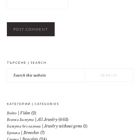
PRIMARY
ТЪРСЕНЕ | SEARCH
SIDEBAR
Search
this
website
КАТЕГОРИИ | CATEGORIES
Видео | Video
(2)
Всички Бижута | All Jewelry
(663)
Бижута без камъни | Jewelry without gems
(1)
Брошки | Brooches
(7)
Гривни | Bracelets
(24)