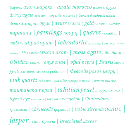
ахат мароко | agate morocco
ахат с друза |
bulgaria
druzy agate
дендрит ахат |
гранати | Garnet
вогесит | vogesite
друза | druse
злато | gold
dendritic agate
камея | cameo
картини | paintings
кварц | quartz
кехлибар |
лабрадорит | labradorite
amber
ларимар | larimar
лунен
мъхов ахат | moss agate
обсидиан |
камък | Moonstone
опал | opal
перли | Pearls
Obsidian
оникс | onyx
пирит |
розов кварц |
родонит | rhodonite
pyrite
планински кристал
pink quartz
содалит | sodalite
сонора сънрайз | sonora sunrise
таитянска перла | tahitian pearl
тигрово око |
tiger's eye
халцедон | Chalcedony
тюркоаз | turquoise
яспис |
хризокола | Chrysocolla
цирконий | Cubic zirconia
jasper
яспис брегча | Brecciated Jasper