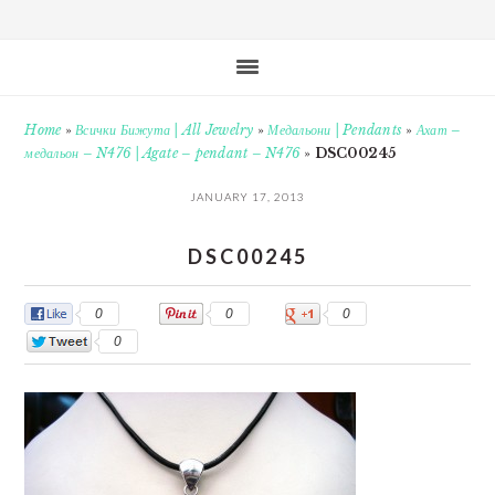
Home
»
Всички Бижута | All Jewelry
»
Медальони | Pendants
»
Ахат –
медальон – N476 | Agate – pendant – N476
»
DSC00245
JANUARY 17, 2013
DSC00245
0
0
0
0