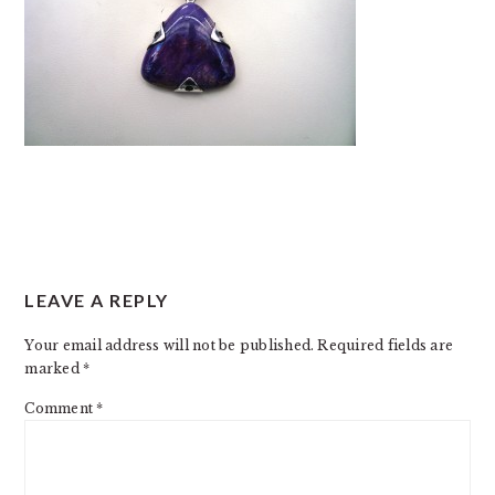
READER
LEAVE A REPLY
INTERACTIONS
Your email address will not be published.
Required fields are
marked
*
Comment
*