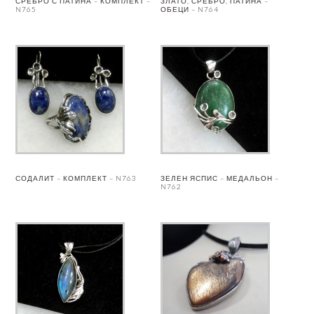
СРЕБРО С ПАТИНА – КОМПЛЕКТ –
ЗЛАТО, СРЕБРО, ПАТИНА –
N765
ОБЕЦИ – N764
СОДАЛИТ – КОМПЛЕКТ – N763
ЗЕЛЕН ЯСПИС – МЕДАЛЬОН –
N762