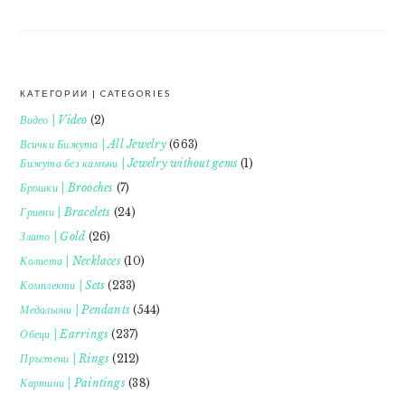
КАТЕГОРИИ | CATEGORIES
FOOTER
Видео | Video
(2)
Всички Бижута | All Jewelry
(663)
Бижута без камъни | Jewelry without gems
(1)
Брошки | Brooches
(7)
Гривни | Bracelets
(24)
Злато | Gold
(26)
Колиета | Necklaces
(10)
Комплекти | Sets
(233)
Медальони | Pendants
(544)
Обеци | Earrings
(237)
Пръстени | Rings
(212)
Картини | Paintings
(38)