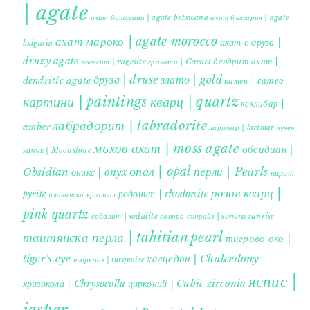
| agate
ахат ботсвана | agate botswana
ахат българия | agate
ахат мароко | agate morocco
ахат с друза |
bulgaria
druzy agate
дендрит ахат |
гранати | Garnet
вогесит | vogesite
друза | druse
злато | gold
dendritic agate
камея | cameo
картини | paintings
кварц | quartz
кехлибар |
лабрадорит | labradorite
amber
ларимар | larimar
лунен
мъхов ахат | moss agate
обсидиан |
камък | Moonstone
опал | opal
перли | Pearls
Obsidian
оникс | onyx
пирит |
розов кварц |
родонит | rhodonite
pyrite
планински кристал
pink quartz
содалит | sodalite
сонора сънрайз | sonora sunrise
таитянска перла | tahitian pearl
тигрово око |
tiger's eye
халцедон | Chalcedony
тюркоаз | turquoise
яспис |
хризокола | Chrysocolla
цирконий | Cubic zirconia