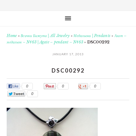
Home
»
Всички Бижута | All Jewelry
»
Медальони | Pendants
»
Ахат –
медальон – N463 | Agate – pendant – N463
»
DSC00292
JANUARY 17, 2013
DSC00292
0
0
0
0