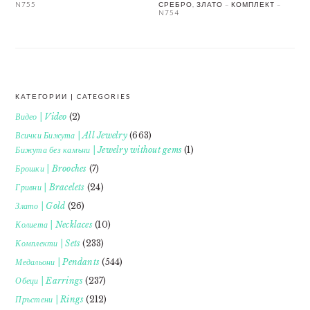
N755
СРЕБРО, ЗЛАТО – КОМПЛЕКТ –
N754
КАТЕГОРИИ | CATEGORIES
FOOTER
Видео | Video
(2)
Всички Бижута | All Jewelry
(663)
Бижута без камъни | Jewelry without gems
(1)
Брошки | Brooches
(7)
Гривни | Bracelets
(24)
Злато | Gold
(26)
Колиета | Necklaces
(10)
Комплекти | Sets
(233)
Медальони | Pendants
(544)
Обеци | Earrings
(237)
Пръстени | Rings
(212)