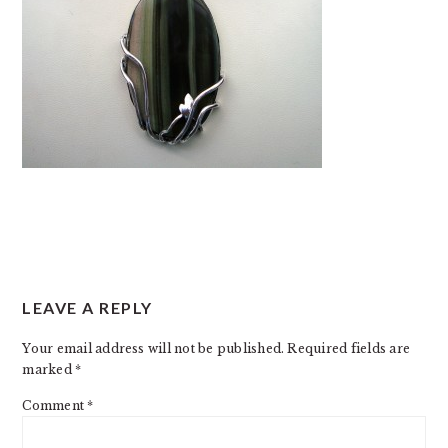
READER
LEAVE A REPLY
INTERACTIONS
Your email address will not be published.
Required fields are
marked
*
Comment
*