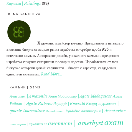
Картини | Paintings
(38)
IRENA GANCHEVA
Xудожник и майстор ювелир. Представените на вашето
внимание бижута са изцяло ръчна изработка от сребро проба 925 и
естествени камъни. Авторският дизайн, уникалните камъни и прецизната
изработка създават съвършени ювелирни изделия. Изработените от мен
бижута с авторски дизайн са уникати – бижута с характер, създадени в
единствен екземпляр.
Read More…
КАМЪНИ | GEMS
Ахат
Амазонит | Amazonite
Ахат Мадагаскар | Agate Madagascar
Кварц турмалин |
Рабово | Agate Rabovo
Изумруд | Emerald
quartz tourmaline
авантюрин | Aventurine
Лепидолит | lepidolite
ахат
аметист | amethyst
аквамарин | aquamarine