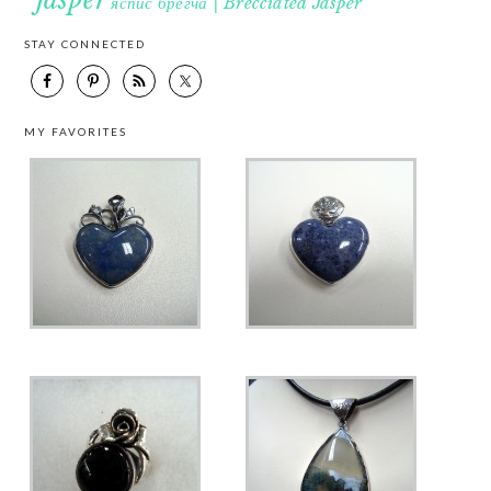
jasper
яспис брегча | Brecciated Jasper
STAY CONNECTED
MY FAVORITES