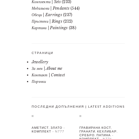
Комплекти | Sets
(233)
Медальони | Pendants
(544)
Обеци | Earrings
(237)
Пръстени | Rings
(212)
Картини | Paintings
(38)
СТРАНИЦИ
Jewellery
За мен | About me
Контакт | Contact
Поръчки
ПОСЛЕДНИ ДОПЪЛНЕНИЯ | LATEST ADDITIONS
АМЕТИСТ, ЗЛАТО –
ГРАВИРАНА КОСТ,
КОМПЛЕКТ – N777
ГРАНАТИ, КЕХЛИБАР,
СРЕБРО, ПАТИНА –
КОМПЛЕКТ – N776