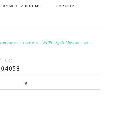
ЗА МЕН | ABOUT ME
ПОРЪЧКИ
хат мароко – комплект – N108 | Agate Morocco – set –
 3, 2011
04058
0