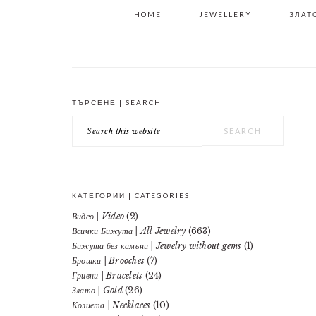
HOME
JEWELLERY
ЗЛАТО
ТЪРСЕНЕ | SEARCH
PRIMARY
Search
SIDEBAR
this
website
КАТЕГОРИИ | CATEGORIES
Видео | Video
(2)
Всички Бижута | All Jewelry
(663)
Бижута без камъни | Jewelry without gems
(1)
Брошки | Brooches
(7)
Гривни | Bracelets
(24)
Злато | Gold
(26)
Колиета | Necklaces
(10)