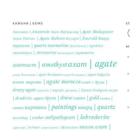
КАМЪНИ | GEMS
S
Амазонит | Amazonite
Ахат Мадагаскар | Agate Madagascar
Кварц
Ахат Рабово | Agate Rabovo
Изумруд | Emerald
турмалин | quartz tourmaline
Лепидолит | lepidolite
M
авантюрин | Aventurine
аквамарин | aquamarine
ахат | agate
аметист | amethyst
ахат ботсвана | agate botswana
ахат българия | agate bulgaria
ахат мароко | agate morocco
ахат с друза |
druzy agate
дендрит ахат
гранати | Garnet
вогесит | vogesite
друза | druse
злато | gold
| dendritic agate
камея |
картини | paintings
кварц | quartz
cameo
лабрадорит | labradorite
кехлибар | amber
мъхов ахат |
ларимар | larimar
лунен камък | Moonstone