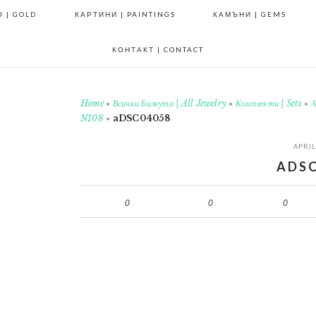
 | GOLD
КАРТИНИ | PAINTINGS
КАМЪНИ | GEMS
КОНТАКТ | CONTACT
Home
»
Всички Бижута | All Jewelry
»
Комплекти | Sets
»
А
N108
»
aDSC04058
APRIL
ADSC
0
0
0