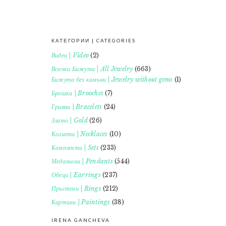
КАТЕГОРИИ | CATEGORIES
FOOTER
Видео | Video
(2)
Всички Бижута | All Jewelry
(663)
Бижута без камъни | Jewelry without gems
(1)
Брошки | Brooches
(7)
Гривни | Bracelets
(24)
Злато | Gold
(26)
Колиета | Necklaces
(10)
Комплекти | Sets
(233)
Медальони | Pendants
(544)
Обеци | Earrings
(237)
Пръстени | Rings
(212)
Картини | Paintings
(38)
IRENA GANCHEVA