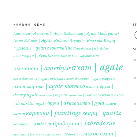
КАМЪНИ | GEMS
S
Амазонит | Amazonite
Ахат Мадагаскар | Agate Madagascar
Кварц
Ахат Рабово | Agate Rabovo
Изумруд | Emerald
турмалин | quartz tourmaline
Лепидолит | lepidolite
M
авантюрин | Aventurine
аквамарин | aquamarine
ахат | agate
аметист | amethyst
ахат ботсвана | agate botswana
ахат българия | agate bulgaria
ахат мароко | agate morocco
ахат с друза |
druzy agate
дендрит ахат
гранати | Garnet
вогесит | vogesite
друза | druse
злато | gold
| dendritic agate
камея |
картини | paintings
кварц | quartz
cameo
лабрадорит | labradorite
кехлибар | amber
мъхов ахат |
ларимар | larimar
лунен камък | Moonstone