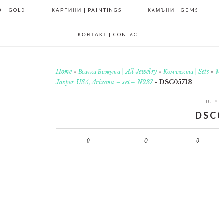
 | GOLD
КАРТИНИ | PAINTINGS
КАМЪНИ | GEMS
КОНТАКТ | CONTACT
Home
»
Всички Бижута | All Jewelry
»
Комплекти | Sets
»
М
Jasper USA, Arizona – set – N237
»
DSC05713
JULY
DSC
0
0
0