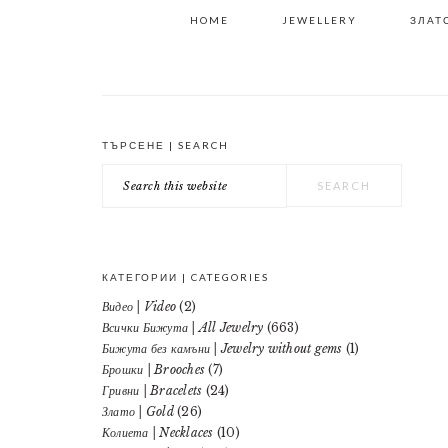
HOME
JEWELLERY
ЗЛАТО
ТЪРСЕНЕ | SEARCH
PRIMARY
Search
SIDEBAR
this
website
КАТЕГОРИИ | CATEGORIES
Видео | Video
(2)
Всички Бижута | All Jewelry
(663)
Бижута без камъни | Jewelry without gems
(1)
Брошки | Brooches
(7)
Гривни | Bracelets
(24)
Злато | Gold
(26)
Колиета | Necklaces
(10)