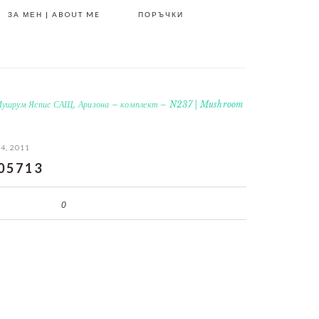
ЗА МЕН | ABOUT ME
ПОРЪЧКИ
ушрум Яспис САЩ, Аризона – комплект – N237 | Mushroom
 4, 2011
05713
0