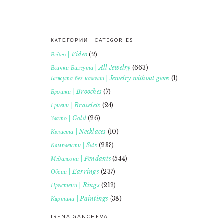
КАТЕГОРИИ | CATEGORIES
FOOTER
Видео | Video
(2)
Всички Бижута | All Jewelry
(663)
Бижута без камъни | Jewelry without gems
(1)
Брошки | Brooches
(7)
Гривни | Bracelets
(24)
Злато | Gold
(26)
Колиета | Necklaces
(10)
Комплекти | Sets
(233)
Медальони | Pendants
(544)
Обеци | Earrings
(237)
Пръстени | Rings
(212)
Картини | Paintings
(38)
IRENA GANCHEVA