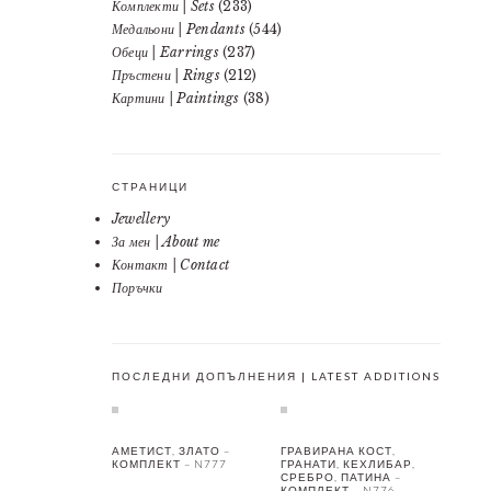
Комплекти | Sets
(233)
Медальони | Pendants
(544)
Обеци | Earrings
(237)
Пръстени | Rings
(212)
Картини | Paintings
(38)
СТРАНИЦИ
Jewellery
За мен | About me
Контакт | Contact
Поръчки
ПОСЛЕДНИ ДОПЪЛНЕНИЯ | LATEST ADDITIONS
АМЕТИСТ, ЗЛАТО –
ГРАВИРАНА КОСТ,
КОМПЛЕКТ – N777
ГРАНАТИ, КЕХЛИБАР,
СРЕБРО, ПАТИНА –
КОМПЛЕКТ – N776