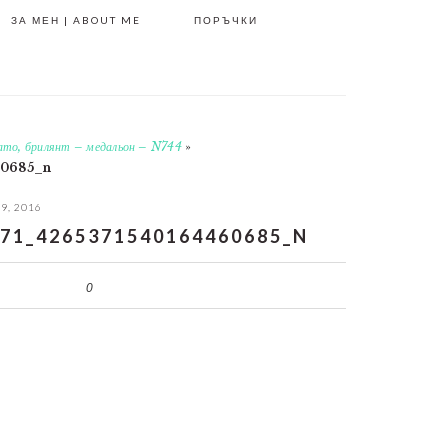
ЗА МЕН | ABOUT ME
ПОРЪЧКИ
лато, брилянт – медальон – N744
»
60685_n
 9, 2016
71_4265371540164460685_N
0