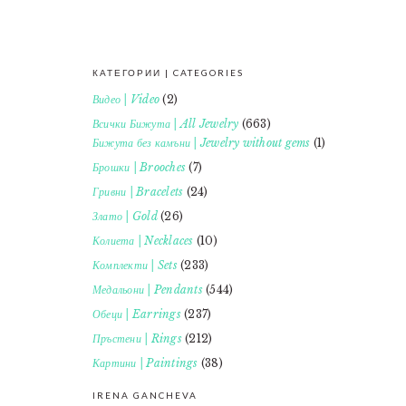
КАТЕГОРИИ | CATEGORIES
FOOTER
Видео | Video
(2)
Всички Бижута | All Jewelry
(663)
Бижута без камъни | Jewelry without gems
(1)
Брошки | Brooches
(7)
Гривни | Bracelets
(24)
Злато | Gold
(26)
Колиета | Necklaces
(10)
Комплекти | Sets
(233)
Медальони | Pendants
(544)
Обеци | Earrings
(237)
Пръстени | Rings
(212)
Картини | Paintings
(38)
IRENA GANCHEVA