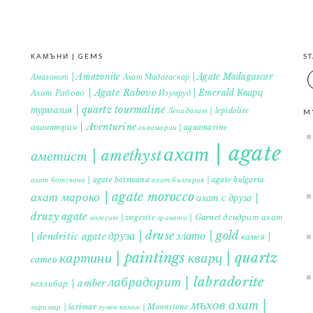
КАМЪНИ | GEMS
S
Амазонит | Amazonite
Ахат Мадагаскар | Agate Madagascar
Кварц
Ахат Рабово | Agate Rabovo
Изумруд | Emerald
турмалин | quartz tourmaline
Лепидолит | lepidolite
M
авантюрин | Aventurine
аквамарин | aquamarine
ахат | agate
аметист | amethyst
ахат ботсвана | agate botswana
ахат българия | agate bulgaria
ахат мароко | agate morocco
ахат с друза |
druzy agate
дендрит ахат
гранати | Garnet
вогесит | vogesite
друза | druse
злато | gold
| dendritic agate
камея |
картини | paintings
кварц | quartz
cameo
лабрадорит | labradorite
кехлибар | amber
мъхов ахат |
ларимар | larimar
лунен камък | Moonstone