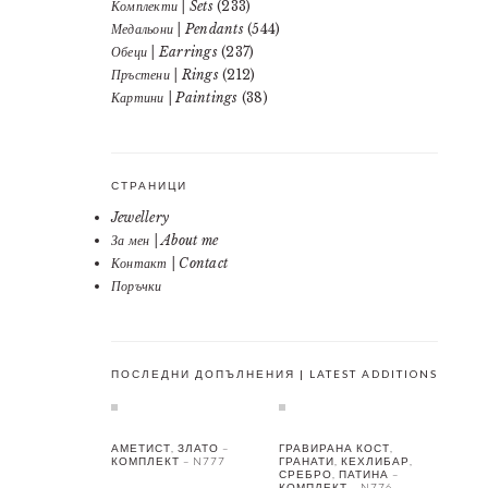
Комплекти | Sets
(233)
Медальони | Pendants
(544)
Обеци | Earrings
(237)
Пръстени | Rings
(212)
Картини | Paintings
(38)
СТРАНИЦИ
Jewellery
За мен | About me
Контакт | Contact
Поръчки
ПОСЛЕДНИ ДОПЪЛНЕНИЯ | LATEST ADDITIONS
АМЕТИСТ, ЗЛАТО –
ГРАВИРАНА КОСТ,
КОМПЛЕКТ – N777
ГРАНАТИ, КЕХЛИБАР,
СРЕБРО, ПАТИНА –
КОМПЛЕКТ – N776