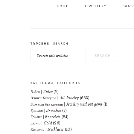
HOME
JEWELLERY
ЗЛАТО
ТЪРСЕНЕ | SEARCH
PRIMARY
Search
SIDEBAR
this
website
КАТЕГОРИИ | CATEGORIES
Видео | Video
(2)
Всички Бижута | All Jewelry
(663)
Бижута без камъни | Jewelry without gems
(1)
Брошки | Brooches
(7)
Гривни | Bracelets
(24)
Злато | Gold
(26)
Колиета | Necklaces
(10)