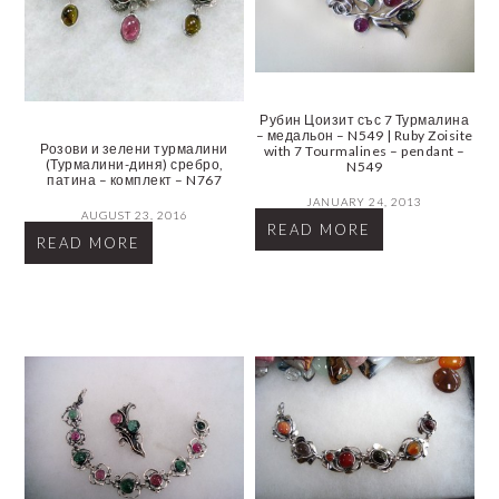
Рубин Цоизит със 7 Турмалина
– медальон – N549 | Ruby Zoisite
Розови и зелени турмалини
with 7 Tourmalines – pendant –
(Турмалини-диня) сребро,
N549
патина – комплект – N767
JANUARY 24, 2013
AUGUST 23, 2016
READ MORE
READ MORE