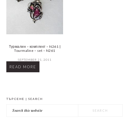
Турмалин – комплект – N261 |
Tourmaline – set – N261
SEPTEMBER 21, 2011
READ MORE
PRIMARY
ТЪРСЕНЕ | SEARCH
SIDEBAR
Search
this
website