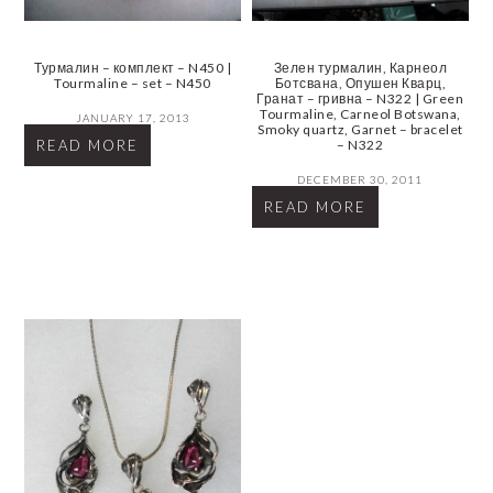
Турмалин – комплект – N450 |
Зелен турмалин, Карнеол
Tourmaline – set – N450
Ботсвана, Опушен Кварц,
Гранат – гривна – N322 | Green
Tourmaline, Carneol Botswana,
JANUARY 17, 2013
Smoky quartz, Garnet – bracelet
READ MORE
– N322
DECEMBER 30, 2011
READ MORE