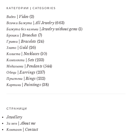
КАТЕГОРИИ | CATEGORIES
Видео | Video
(2)
Всички Бижута | All Jewelry
(663)
Бижута без камъни | Jewelry without gems
(1)
Брошки | Brooches
(7)
Гривни | Bracelets
(24)
Злато | Gold
(26)
Колиета | Necklaces
(10)
Комплекти | Sets
(233)
Медальони | Pendants
(544)
Обеци | Earrings
(237)
Пръстени | Rings
(212)
Картини | Paintings
(38)
СТРАНИЦИ
Jewellery
За мен | About me
Контакт | Contact