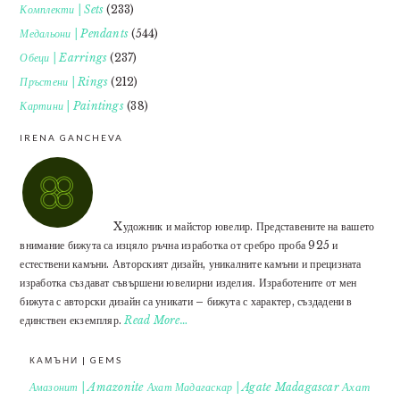
Комплекти | Sets
(233)
Медальони | Pendants
(544)
Обеци | Earrings
(237)
Пръстени | Rings
(212)
Картини | Paintings
(38)
IRENA GANCHEVA
Xудожник и майстор ювелир. Представените на вашето
внимание бижута са изцяло ръчна изработка от сребро проба 925 и
естествени камъни. Авторският дизайн, уникалните камъни и прецизната
изработка създават съвършени ювелирни изделия. Изработените от мен
бижута с авторски дизайн са уникати – бижута с характер, създадени в
единствен екземпляр.
Read More…
КАМЪНИ | GEMS
Ахат
Амазонит | Amazonite
Ахат Мадагаскар | Agate Madagascar