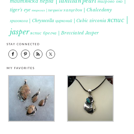
таитянска перла | tahitian pearl
тигрово око |
tiger's eye
халцедон | Chalcedony
тюркоаз | turquoise
яспис |
хризокола | Chrysocolla
цирконий | Cubic zirconia
jasper
яспис брегча | Brecciated Jasper
STAY CONNECTED
MY FAVORITES