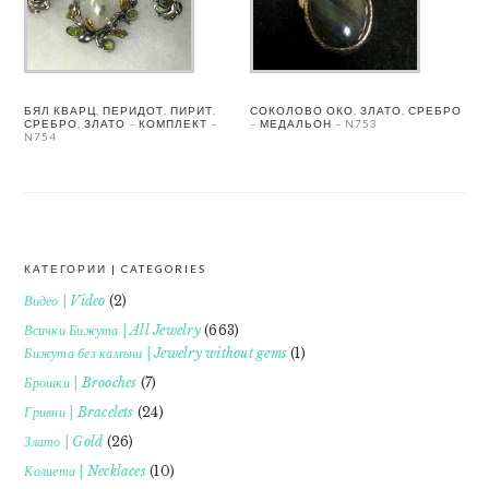
БЯЛ КВАРЦ, ПЕРИДОТ, ПИРИТ,
СОКОЛОВО ОКО, ЗЛАТО, СРЕБРО
СРЕБРО, ЗЛАТО – КОМПЛЕКТ –
– МЕДАЛЬОН – N753
N754
КАТЕГОРИИ | CATEGORIES
FOOTER
Видео | Video
(2)
Всички Бижута | All Jewelry
(663)
Бижута без камъни | Jewelry without gems
(1)
Брошки | Brooches
(7)
Гривни | Bracelets
(24)
Злато | Gold
(26)
Колиета | Necklaces
(10)