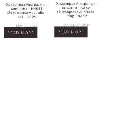
Хризопраз Австралия –
Хризопраз Австралия –
пръстен – N369 |
комплект – N404 |
Chrysoprase Australia –
Chrysoprase Australia –
ring – N369
set – N404
MARCH 30, 2012
MAY 13, 2012
READ MORE
READ MORE