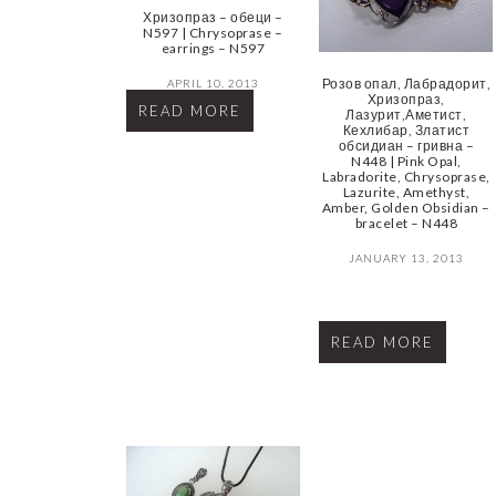
Хризопраз – обеци –
N597 | Chrysoprase –
earrings – N597
Розов опал, Лабрадорит,
APRIL 10, 2013
Хризопраз,
READ MORE
Лазурит,Аметист,
Кехлибар, Златист
обсидиан – гривна –
N448 | Pink Opal,
Labradorite, Chrysoprase,
Lazurite, Amethyst,
Amber, Golden Obsidian –
bracelet – N448
JANUARY 13, 2013
READ MORE