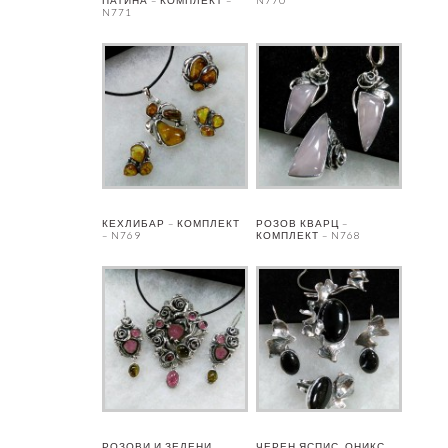
N771
КЕХЛИБАР – КОМПЛЕКТ
РОЗОВ КВАРЦ –
– N769
КОМПЛЕКТ – N768
РОЗОВИ И ЗЕЛЕНИ
ЧЕРЕН ЯСПИС, ОНИКС,