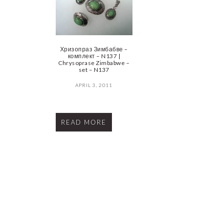
Хризопраз Зимбабве –
комплект – N137 |
Chrysoprase Zimbabwe –
set – N137
APRIL 3, 2011
READ MORE