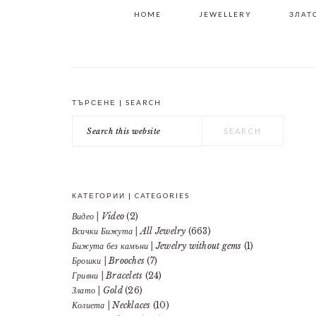
HOME
JEWELLERY
ЗЛАТО
ТЪРСЕНЕ | SEARCH
PRIMARY
Search
SIDEBAR
this
website
КАТЕГОРИИ | CATEGORIES
Видео | Video
(2)
Всички Бижута | All Jewelry
(663)
Бижута без камъни | Jewelry without gems
(1)
Брошки | Brooches
(7)
Гривни | Bracelets
(24)
Злато | Gold
(26)
Колиета | Necklaces
(10)