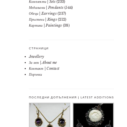
Комплекти | Sets
(233)
Медальони | Pendants
(544)
Обеци | Earrings
(237)
Пръстени | Rings
(212)
Картини | Paintings
(38)
СТРАНИЦИ
Jewellery
За мен | About me
Контакт | Contact
Поръчки
ПОСЛЕДНИ ДОПЪЛНЕНИЯ | LATEST ADDITIONS